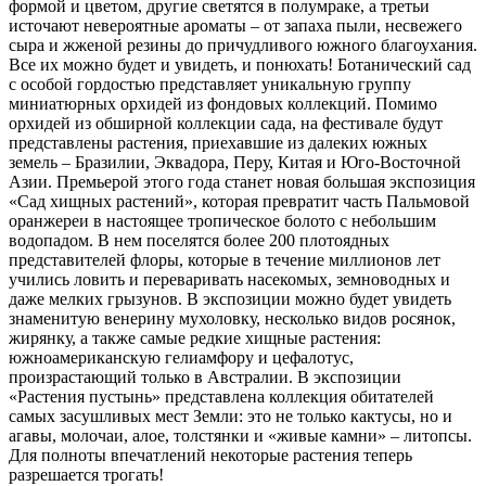
формой и цветом, другие светятся в полумраке, а третьи
источают невероятные ароматы – от запаха пыли, несвежего
сыра и жженой резины до причудливого южного благоухания.
Все их можно будет и увидеть, и понюхать! Ботанический сад
с особой гордостью представляет уникальную группу
миниатюрных орхидей из фондовых коллекций. Помимо
орхидей из обширной коллекции сада, на фестивале будут
представлены растения, приехавшие из далеких южных
земель – Бразилии, Эквадора, Перу, Китая и Юго-Восточной
Азии. Премьерой этого года станет новая большая экспозиция
«Сад хищных растений», которая превратит часть Пальмовой
оранжереи в настоящее тропическое болото с небольшим
водопадом. В нем поселятся более 200 плотоядных
представителей флоры, которые в течение миллионов лет
учились ловить и переваривать насекомых, земноводных и
даже мелких грызунов. В экспозиции можно будет увидеть
знаменитую венерину мухоловку, несколько видов росянок,
жирянку, а также самые редкие хищные растения:
южноамериканскую гелиамфору и цефалотус,
произрастающий только в Австралии. В экспозиции
«Растения пустынь» представлена коллекция обитателей
самых засушливых мест Земли: это не только кактусы, но и
агавы, молочаи, алое, толстянки и «живые камни» – литопсы.
Для полноты впечатлений некоторые растения теперь
разрешается трогать!