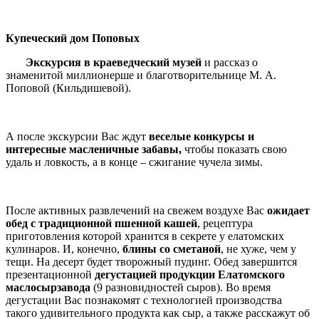
Купеческий дом Поповых
Экскурсия в краеведческий музей
и рассказ о
знаменитой миллионерше и благотворительнице М. А.
Поповой (Кильдишевой).
А после экскурсии Вас ждут
веселые конкурсы и
интересные масленичные забавы,
чтобы показать свою
удаль и ловкость, а в конце – сжигание чучела зимы.
После активных развлечений на свежем воздухе Вас
ожидает
обед с традиционной пшенной кашей
, рецептура
приготовления которой хранится в секрете у елатомских
кулинаров. И, конечно,
блины со сметаной
, не хуже, чем у
тещи. На десерт будет творожный пудинг. Обед завершится
презентационной
дегустацией продукции Елатомского
маслосырзавода
(9 разновидностей сыров). Во время
дегустации Вас познакомят с технологией производства
такого удивительного продукта как сыр, а также расскажут об