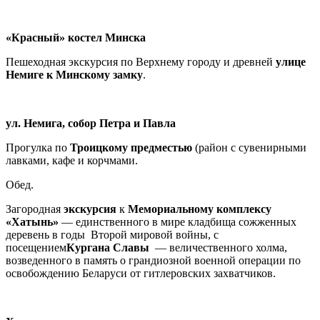
«Красный» костел Минска
Пешеходная экскурсия по Верхнему городу и древней
улице
Немиге к Минскому замку
.
ул. Немига, собор Петра и Павла
Прогулка по
Троицкому предместью
(район с сувенирными
лавками, кафе и корчмами.
Обед.
Загородная
экскурсия
к
Мемориальному комплексу
«Хатынь»
— единственного в мире кладбища сожженных
деревень в годы Второй мировой войны, с
посещением
Кургана Славы
— величественного холма,
возведенного в память о грандиозной военной операции по
освобождению Беларуси от гитлеровских захватчиков.