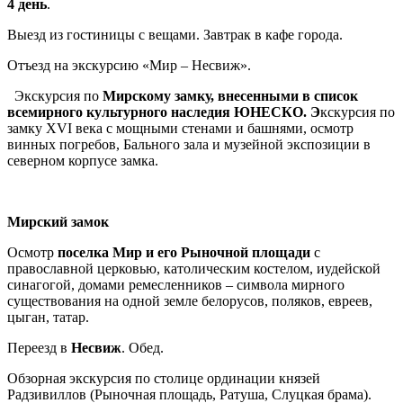
4 день
.
Выезд из гостиницы с вещами. Завтрак в кафе города.
Отъезд на экскурсию «Мир – Несвиж».
Экскурсия по
Мирскому замку, внесенными в список
всемирного культурного наследия ЮНЕСКО. Э
кскурсия по
замку XVI века с мощными стенами и башнями, осмотр
винных погребов, Бального зала и музейной экспозиции в
северном корпусе замка.
Мирский замок
Осмотр
поселка Мир и его Рыночной площади
с
православной церковью, католическим костелом, иудейской
синагогой, домами ремесленников – символа мирного
существования на одной земле белорусов, поляков, евреев,
цыган, татар.
Переезд в
Несвиж
. Обед.
Обзорная экскурсия по столице ординации князей
Радзивиллов (Рыночная площадь, Ратуша, Слуцкая брама).