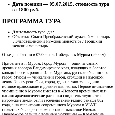
Дата поездки — 05.07.2015, стоимость тура
от 1800 руб.
ПРОГРАММА ТУРА
Длительность тура, дн.: 1
Объекты: Спасо-Преображенский мужской монастырь
/ Благовещенский мужской монастырь / Троицкий
женский монастырь
Отъезд из Рязани в 07:00 с пл. Победы в
г. Муром
(260 км).
Прибытие в г. Муром. Город Муром — один из самых
древних городов Владимирского края, входящих в Золотое
кольцо России, родина Ильи Муромца, русского былинного
героя. Муром — уникальный город, стоящий на высоком
левом берегу реки Оки, город, где сплетаются воедино
истовое православие и древнее язычество. Первое письменное
упоминание о Муроме имеется в «Повести временных лет»,
однако археологические раскопки свидетельствуют, что
муромские земли были заселены значительно раньше 862
года, а на территории современного Мурома в VI-VII
столетиях было расположено так называемое Николо-
Набережное селище с военным убежищем — Кремлем на