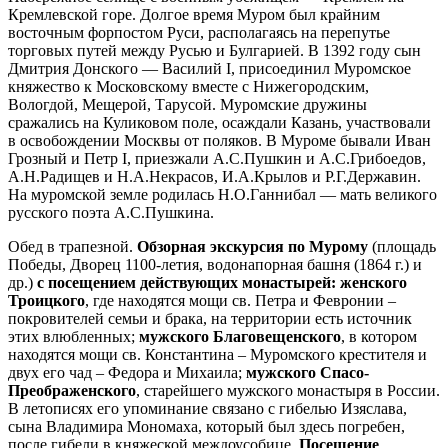
Кремлевской горе. Долгое время Муром был крайним
восточным форпостом Руси, располагаясь на перепутье
торговых путей между Русью и Булгарией. В 1392 году сын
Дмитрия Донского — Василий I, присоединил Муромское
княжество к Московскому вместе с Нижегородским,
Вологдой, Мещерой, Тарусой. Муромские дружины
сражались на Куликовом поле, осаждали Казань, участвовали
в освобождении Москвы от поляков. В Муроме бывали Иван
Грозный и Петр I, приезжали А.С.Пушкин и А.С.Грибоедов,
А.Н.Радищев и Н.А.Некрасов, И.А.Крылов и Р.Г.Державин.
На муромской земле родилась Н.О.Ганнибал — мать великого
русского поэта А.С.Пушкина.
Обед в трапезной.
Обзорная экскурсия по Мурому
(площадь
Победы, Дворец 1100-летия, водонапорная башня (1864 г.) и
др.)
с посещением действующих монастырей: женского
Троицкого
, где находятся мощи св. Петра и Февронии –
покровителей семьи и брака, на территории есть источник
этих влюбленных;
мужского Благовещенского
, в котором
находятся мощи св. Константина – Муромского крестителя и
двух его чад – Федора и Михаила;
мужского Спасо-
Преображенского
, старейшего мужского монастыря в России.
В летописях его упоминание связано с гибелью Изяслава,
сына Владимира Мономаха, который был здесь погребен,
после гибели в княжеской междоусобице.
Посещение