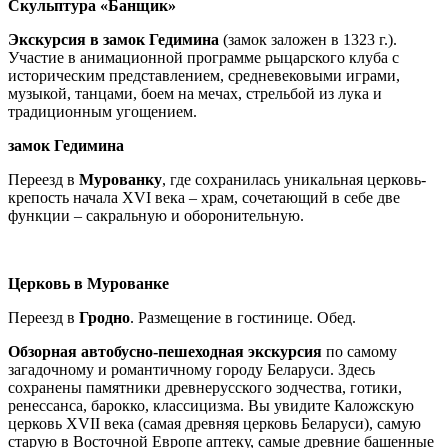
Cкульптура «Банщик»
Экскурсия в замок Гедимина
(замок заложен в 1323 г.).
Участие в анимационной программе рыцарского клуба с
историческим представлением, средневековыми играми,
музыкой, танцами, боем на мечах, стрельбой из лука и
традиционным угощением.
замок Гедимина
Переезд в
Мурованку
, где сохранилась уникальная церковь-
крепость начала XVI века – храм, сочетающий в себе две
функции – сакральную и оборонительную.
Церковь в Мурованке
Переезд в
Гродно
. Размещение в гостинице. Обед.
Обзорная автобусно-пешеходная экскурсия
по самому
загадочному и романтичному городу Беларуси. Здесь
сохранены памятники древнерусского зодчества, готики,
ренессанса, барокко, классицизма. Вы увидите Каложскую
церковь XVII века (самая древняя церковь Беларуси), самую
старую в Восточной Европе аптеку, самые древние башенные