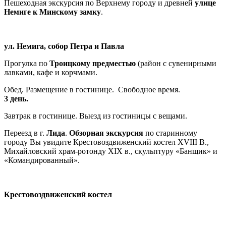
Пешеходная экскурсия по Верхнему городу и древней
улице
Немиге к Минскому замку
.
ул. Немига, собор Петра и Павла
Прогулка по
Троицкому предместью
(район с сувенирными
лавками, кафе и корчмами.
Обед. Размещение в гостинице. Свободное время.
3 день.
Завтрак в гостинице. Выезд из гостиницы с вещами.
Переезд в г.
Лида
.
Обзорная экскурсия
по старинному
городу Вы увидите Крестовоздвиженский костел XVIII В.,
Михайловский храм-ротонду XIX в., скульптуру «Банщик» и
«Командированный».
Крестовоздвиженский костел