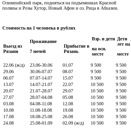
Олимпийский парк, подняться на подъемниках Красной
поляны и Розы Хутор, Новый Афон и оз. Рица в Абхазии.
Стоимость на 1 человека в рублях
Взр. и дети
Дети 
Проживание
лет на
Выезд из
Прибытие в
на осн.
Рязани
7 ночей
Рязань
месте
месте
22.06 (ж/д)
23.06-30.06
01.07
9 500
9 500
29.06
30.06-07.07
08.07
9 500
9 500
06.07
07.07-14.07
15.07
9 500
9 500
13.07
14.07-21.07
22.07
10 500
9 500
20.07
21.07-28.07
29.07
10 500
9 500
27.07
28.07-04.08
05.08
10 500
9 500
03.08
04.08-11.08
12.08
10 500
9 500
10.08
11.08-18.08
19.08
10 500
9 500
17.08
18.08-25.08
26.08
10 500
9 500
24.08
25.08-01.09
02.09 (ж/д)
10 500
9 500