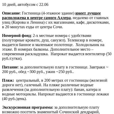
10 дней, автобусом с 22.06
Описание
: Гостиница (4-этажное здание)
имеет лучшее
расположена в центре самого Адлера
, недалеко от главных
улиц (Кирова и Ленина) с их магазинами, кафе, дискотеками,
в 20 минутах езды от центра Сочи.
Номерной фонд
: 2-х местные номера с удобствами
(полуторные кровати, душ, санузел). Телевизор в номере,
выдается банное и маленькое полотенце. Холодильник на
этаже. В номерах балконы. Дополнительное место –
современная раскладушка.
Напрокат выдается вентилятор (50
руб./сутки).
Питание
: за дополнительную плату в гостинице. Завтраки ~
200 руб., обед ~300 руб., ужин ~250 руб..
Пляж:
центральный, в 200 метрах от гостиницы (железной
дороги нет), галечный. На пляже различные водные
развлечения (за дополнительную плату): банан, катера и
водные мотоциклы. Напрокат выдаются в гостинице лежаки
(40 руб./день).
Экскурсионная программа:
за дополнительную плату
возможно посетить знаменитый Сочинский дендрарий,