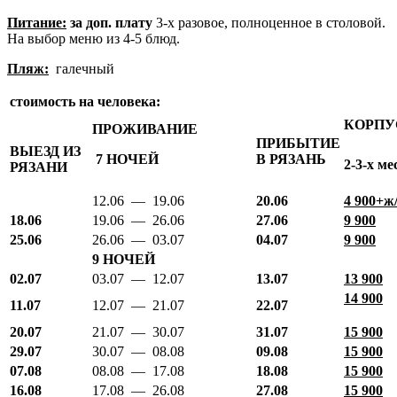
Питание:
за доп. плату
3-х разовое, полноценное в столовой.
На выбор меню из 4-5 блюд.
Пляж:
галечный
стоимость на человека:
КОРПУ
ПРОЖИВАНИЕ
ПРИБЫТИЕ
ВЫЕЗД ИЗ
7 НОЧЕЙ
В РЯЗАНЬ
2-3-х м
РЯЗАНИ
12.06 — 19.06
20.06
4 900+ж
18.06
19.06 — 26.06
27.06
9 900
25.06
26.06 — 03.07
04.07
9 900
9 НОЧЕЙ
02.07
03.07 — 12.07
13.07
13 900
14 900
11.07
12.07 — 21.07
22.07
20.07
21.07 — 30.07
31.07
15 900
29.07
30.07 — 08.08
09.08
15 900
07.08
08.08 — 17.08
18.08
15 900
16.08
17.08 — 26.08
27.08
15 900