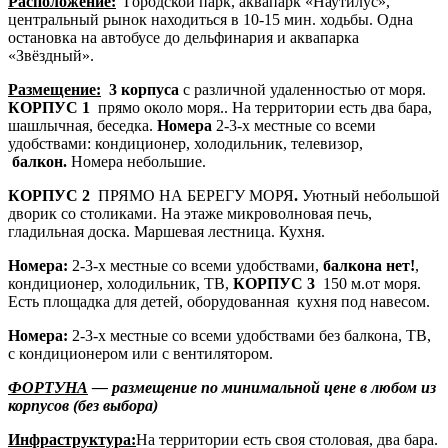
Расположение:
Городской парк, аквапарк «Наутилус»,
центральный рынок находиться в 10-15 мин. ходьбы. Одна
остановка на автобусе до дельфинария и аквапарка
«Звёздный».
Размещение:
3 корпуса
с различной удаленностью от моря.
КОРПУС 1
прямо около моря.. На территории есть два бара,
шашлычная, беседка.
Номера
2-3-х местные со всеми
удобствами: кондиционер, холодильник, телевизор,
балкон.
Номера небольшие.
КОРПУС 2
ПРЯМО НА БЕРЕГУ МОРЯ
.
Уютный небольшой
дворик со столиками. На этаже микроволновая печь,
гладильная доска. Маршевая лестница. Кухня.
Номера:
2-3-х местные со всеми удобствами,
балкона нет!
,
кондиционер, холодильник, ТВ,
КОРПУС 3
150 м.от моря.
Есть площадка для детей, оборудованная кухня под навесом.
Номера:
2-3-х местные со всеми удобствами без балкона, ТВ,
с кондиционером или с вентилятором.
ФОРТУНА
— размещение по минимальной цене в любом из
корпусов (без выбора)
Инфраструктура:
На территории есть своя столовая, два бара.