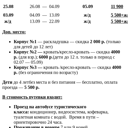
25.08
26.08 — 04.09
05.09
11 900
03.09
04.09 — 13.09
ж/д
5 500+ж
ж/д
13.09 — 22.09
ж/д
5 500+ж
Доп. место:
Корпус №1
— раскладушка — скидка
2 000 р.
(только
для детей до 12 лет)
Корпус №2 —
кровать/кресло-кровать — скидка
4000
р.
(для взр.);
6000 р
.(дети до 12 л. только в период с
02.07 — 05.09)
Корпус №3 —
кровать /кресло-кровать — скидка
4000
р.
(без ограничения по возрасту)
Дети
до 4 летбез места и без питания — бесплатно, оплата
проезда —
5 500 р.
В стоимость путевки входит:
Проезд на автобусе туристического
класса:
кондиционер, видеосистема, кофеварка,
туалетная комната с водой. Время в пути –
ориентировочно 24 часа.
Проживание в номере
7 или 9 ночей.