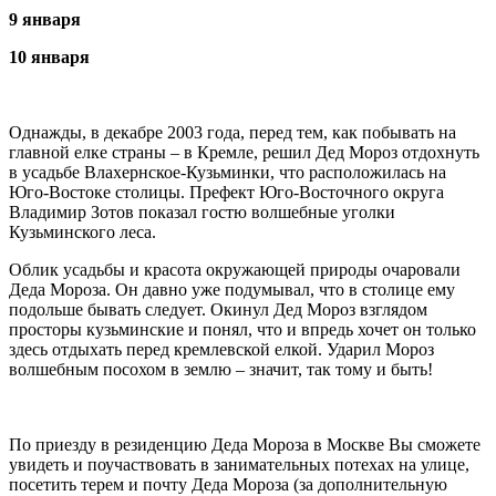
9 января
10 января
Однажды, в декабре 2003 года, перед тем, как побывать на
главной елке страны – в Кремле, решил Дед Мороз отдохнуть
в усадьбе Влахернское-Кузьминки, что расположилась на
Юго-Востоке столицы. Префект Юго-Восточного округа
Владимир Зотов показал гостю волшебные уголки
Кузьминского леса.
Облик усадьбы и красота окружающей природы очаровали
Деда Мороза. Он давно уже подумывал, что в столице ему
подольше бывать следует. Окинул Дед Мороз взглядом
просторы кузьминские и понял, что и впредь хочет он только
здесь отдыхать перед кремлевской елкой. Ударил Мороз
волшебным посохом в землю – значит, так тому и быть!
По приезду в резиденцию Деда Мороза в Москве Вы сможете
увидеть и поучаствовать в занимательных потехах на улице,
посетить терем и почту Деда Мороза (за дополнительную