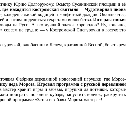
мятнику Юрию Долгорукому. Осмотр Сусанинской площади и её
,
где находится костромская святыня
—
Чудотворная икона
це, колодец с живой водицей и конфетный дождик. Оказывается,
ей и готова поделиться секретами волшебства.
Интерактивная
роводы на Руси. А кто лучший знаток хороводов? Ну, конечно,
» совсем не трудно — у Костромской Снегурочки в гостях это
негурочкой, влюбленным Лелем, красавицей Весной, богатырем
астоящая Фабрика деревянной новогодней игрушки, где Мороз-
ику деда Мороза
.
Игровая программа с русской деревянной
з-мастер хранит игры и забавы, игрушки да потешки, которые
но поиграть: погонять кубарь, запустить волчок, раскрутить
ровой программе «Затеи и забавы Мороза-мастера»!