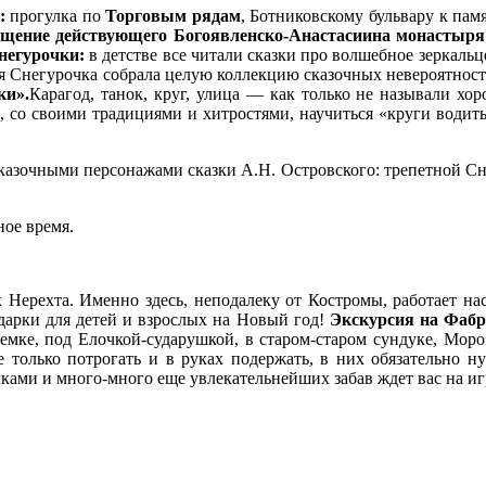
у:
прогулка по
Торговым рядам
, Ботниковскому бульвару к па
ещение действующего
Богоявленско-Анастасиина монастыря
негурочки:
в детстве все читали сказки про волшебное зеркаль
ая Снегурочка собрала целую коллекцию сказочных невероятност
ки».
Карагод, танок, круг, улица — как только не называли хо
 со своими традициями и хитростями, научиться «круги водить
казочными персонажами сказки А.Н. Островского: трепетной С
ое время.
 Нерехта. Именно здесь, неподалеку от Костромы, работает н
дарки для детей и взрослых на Новый год!
Экскурсия на Фабр
емке, под Елочкой-сударушкой, в старом-старом сундуке, Моро
олько потрогать и в руках подержать, в них обязательно нуж
ами и много-много еще увлекательнейших забав ждет вас на иг