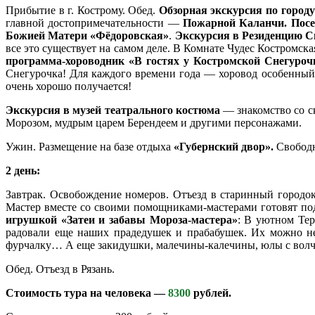
Прибытие в г. Кострому. Обед.
Обзорная экскурсия по город
главной достопримечательности —
Пожарной Каланчи
. Пос
Божией Матери «Фёдоровская»
.
Экскурсия в Резиденцию С
все это существует на самом деле. В Комнате Чудес Костромск
программа-хороводник «В гостях у Костромской Снегуроч
Снегурочка! Для каждого времени года — хоровод особенный,
очень хорошо получается!
Экскурсия в музей театрального костюма
— знакомство со с
Морозом, мудрым царем Берендеем и другими персонажами.
Ужин. Размещение на базе отдыха
«Губернский двор».
Свободн
2 день:
Завтрак. Освобождение номеров. Отъезд в старинный городок
Мастер вместе со своими помощниками-мастерами готовят по
игрушкой «Затеи и забавы Мороза-мастера»
: В уютном Тер
радовали еще наших прадедушек и прабабушек. Их можно не т
фурчалку… А еще закидушки, малечины-калечины, юлы с волчк
Обед. Отъезд в Рязань.
Стоимость тура на человека —
8300
рублей.