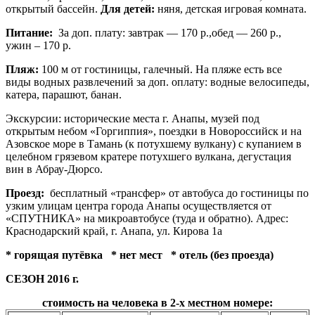
открытый бассейн.
Для детей:
няня, детская игровая комната.
Питание
:
За доп. плату: завтрак — 170 р.,обед — 260 р.,
ужин – 170 р.
Пляж:
100 м от гостиницы, галечный.
На пляже есть все
виды водных развлечений за доп. оплату: водные велосипеды,
катера, парашют, банан.
Экскурсии:
исторические места г. Анапы, музей под
открытым небом «Горгиппия», поездки в Новороссийск и на
Азовское море в Тамань (к потухшему вулкану) с купанием в
целебном грязевом кратере потухшего вулкана, дегустация
вин в Абрау-Дюрсо.
Проезд:
бесплатный «трансфер» от автобуса до гостиницы по
узким улицам центра города Анапы осуществляется от
«СПУТНИКА» на микроавтобусе (туда и обратно). Адрес:
Краснодарский край, г. Анапа, ул. Кирова 1а
* горящая путёвка
* нет мест
* отель (без проезда)
СЕЗОН 2016 г.
стоимость на человека в 2-х местном номере: