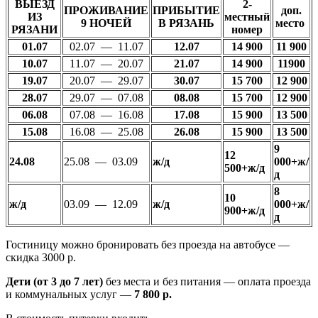
ВЫЕЗД
2-
ПРОЖИВАНИЕ
ПРИБЫТИЕ
доп.
ИЗ
местный
9 НОЧЕЙ
В РЯЗАНЬ
место
РЯЗАНИ
номер
01.07
02.07 — 11.07
12.07
14 900
11 900
10.07
11.07 — 20.07
21.07
14 900
11900
19.07
20.07 — 29.07
30.07
15 700
12 900
28.07
29.07 — 07.08
08.08
15 700
12 900
06.08
07.08 — 16.08
17.08
15 900
13 500
15.08
16.08 — 25.08
26.08
15 900
13 500
9
12
24.08
25.08 — 03.09
ж/д
000+ж/
500+ж/д
д
8
10
ж/д
03.09 — 12.09
ж/д
000+ж/
900+ж/д
д
Гостиницу можно бронировать
без проезда на автобусе —
скидка 3000 р.
Дети
(от 3 до 7 лет)
без места и без питания — оплата проезда
и коммунальных услуг —
7 800 р.