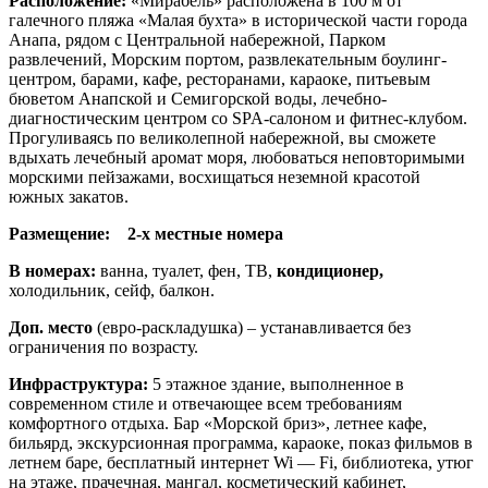
Расположение:
«Мирабель» расположена в 100 м от
галечного пляжа «Малая бухта» в исторической части города
Анапа, рядом с Центральной набережной, Парком
развлечений, Морским портом, развлекательным боулинг-
центром, барами, кафе, ресторанами, караоке, питьевым
бюветом Анапской и Семигорской воды, лечебно-
диагностическим центром со SPA-салоном и фитнес-клубом.
Прогуливаясь по великолепной набережной, вы сможете
вдыхать лечебный аромат моря, любоваться неповторимыми
морскими пейзажами, восхищаться неземной красотой
южных закатов.
Размещение:
2-х местные номера
В номерах:
ванна, туалет, фен, ТВ,
кондиционер,
холодильник, сейф, балкон.
Доп. место
(евро-раскладушка) – устанавливается без
ограничения по возрасту.
Инфраструктура:
5 этажное здание, выполненное в
современном стиле и отвечающее всем требованиям
комфортного отдыха. Бар «Морской бриз», летнее кафе,
бильярд, экскурсионная программа, караоке, показ фильмов в
летнем баре, бесплатный интернет Wi — Fi, библиотека, утюг
на этаже, прачечная, мангал, косметический кабинет,