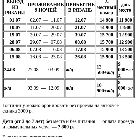
ВЫЕЗД
2-
ПРОЖИВАНИЕ
ПРИБЫТИЕ
доп.
ИЗ
местный
9 НОЧЕЙ
В РЯЗАНЬ
место
РЯЗАНИ
номер
01.07
02.07 — 11.07
12.07
14 900
11 900
10.07
11.07 — 20.07
21.07
14 900
11900
19.07
20.07 — 29.07
30.07
15 700
12 900
28.07
29.07 — 07.08
08.08
15 700
12 900
06.08
07.08 — 16.08
17.08
15 900
13 500
15.08
16.08 — 25.08
26.08
15 900
13 500
9
12
24.08
25.08 — 03.09
ж/д
000+ж/
500+ж/д
д
8
10
ж/д
03.09 — 12.09
ж/д
000+ж/
900+ж/д
д
Гостиницу можно бронировать
без проезда на автобусе —
скидка 3000 р.
Дети
(от 3 до 7 лет)
без места и без питания — оплата проезда
и коммунальных услуг —
7 800 р.