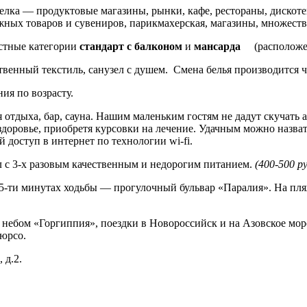
лка — продуктовые магазины, рынки, кафе, рестораны, дискоте
жных товаров и сувениров, парикмахерская, магазины, множество
естные категории
стандарт с балконом
и
мансарда
(расположе
твенный текстиль, санузел с душем. Смена белья производится 
ия по возрасту.
 отдыха, бар, сауна.
Нашим маленьким гостям не дадут скучать а
доровье, приобретя курсовки на лечение. Удачным можно назват
доступ в интернет по технологии wi-fi.
 с 3-х разовым качественным и недорогим питанием.
(400-500 ру
в 5-ти минутах ходьбы — прогулочный бульвар «Паралия». На пл
 небом «Горгиппия», поездки в Новороссийск и на Азовское мор
Дюрсо.
 д.2.