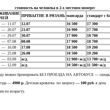
стоимость на человека в 2-х местном номере:
ЖИВАНИЕ
ПРИБЫТИЕ В РЯЗАНЬ
мансарда
стандарт с 
ОЧЕЙ
7 — 11.07
12.07
16 500
17 300
7 — 20.07
21.07
16 900
17 700
7 — 29.07
30.07
17 900
18 700
7 — 07.08
08.08
17 900
18 700
8 — 16.08
17.08
18 500
19 200
8 — 25.08
26.08
18 500
19 200
8 — 03.09
ж/д
12 900
+
ж/д
13 700
+
ж/д
9 — 12.09
ж/д
10 500
+
ж/д
11 500
+
ж/д
ицу можно бронировать БЕЗ ПРОЕЗДА НА АВТОБУСЕ — скид
оезда —
4900 р.
Детская кроватка по запросу
— 100 руб.
в день
ия по возрасту.