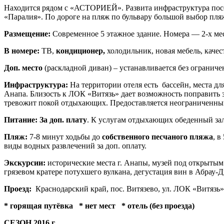
Находится рядом с «АСТОРИЕЙ». Развита инфраструктура посе
«Паралия». По дороге на пляж по бульвару большой выбор пля
Размещение:
Современное 5 этажное здание. Номера — 2-х м
В номере:
ТВ,
кондиционер,
холодильник, новая мебель, качес
Доп. место
(раскладной диван) – устанавливается без ограничен
Инфраструктура:
На территории отеля есть
бассейн, места для
Анапа. Близость к ЛОК «Витязь» дает возможность поправить з
тревожит покой отдыхающих. Предоставляется неограниченный 
Питание
:
За доп. плату
.
К услугам отдыхающих обеденный зал
Пляж:
7-8 минут ходьбы до
собственного песчаного пляжа
, 
виды водных развлечений за доп. оплату.
Экскурсии:
исторические места г. Анапы, музей под открытым
грязевом кратере потухшего вулкана, дегустация вин в Абрау-
Проезд:
Краснодарский край, пос. Витязево, ул. ЛОК «Витязь»,
* горящая путёвка
* нет мест
* отель (без проезда)
СЕЗОН 2016 г.