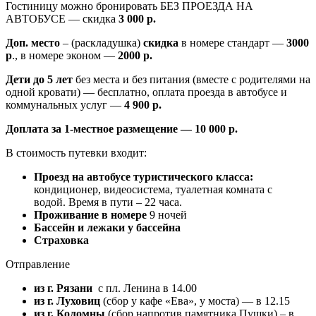
Гостиницу можно бронировать БЕЗ ПРОЕЗДА НА
АВТОБУСЕ — скидка
3 000 р.
Доп. место
– (раскладушка)
скидка
в номере стандарт —
3000
р
., в номере эконом —
2000 р
.
Дети
до 5 лет
без места и без питания (вместе с родителями на
одной кровати) — бесплатно, оплата проезда в автобусе и
коммунальных услуг —
4 900 р.
Доплата за 1-местное размещение — 10 000 р.
В стоимость путевки входит:
Проезд на автобусе туристического класса:
кондиционер, видеосистема, туалетная комната с
водой.
Время в пути – 22 часа.
Проживание в номере
9 ночей
Бассейн и лежаки у бассейна
Страховка
Отправление
из г. Рязани
с пл. Ленина в 14.00
из г. Луховиц
(сбор у кафе «Ева», у моста) — в 12.15
из г. Коломны
(сбор напротив памятника Пушки) – в