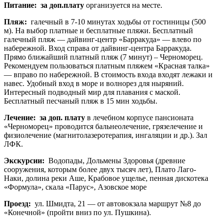
Питание:
за доп.плату
организуется на месте.
Пляж:
галечный в 7-10 минутах ходьбы от гостиницы (500
м). На выбор платные и бесплатные пляжи. Бесплатный
галечный пляж — дайвинг-центр «Барракуда» — влево по
набережной. Вход справа от дайвинг-центра Барракуда.
Прямо ближайший платный пляж (7 минут) – Черноморец.
Рекомендуем пользоваться платным пляжем «Красная талка»
— вправо по набережной. В стоимость входа входят лежаки и
навес. Удобный вход в море и волнорез для ныряний.
Интересный подводный мир для плавания с маской.
Бесплатный песчаный пляж в 15 мин ходьбы.
Лечение:
за
доп. плату
в лечебном корпусе пансионата
«Черноморец» проводится бальнеолечение, грязелечение и
физиолечение (магнитолазеротерапия, ингаляции и др.). Зал
ЛФК.
Экскурсии:
Водопады, Дольмены Здоровья (древние
сооружения, которым более двух тысяч лет), Плато Лаго-
Наки, долина реки Аше, Крабовое ущелье, пенная дискотека
«Формула», скала «Парус», Азовское море
Проезд:
ул. Шмидта, 21 — от автовокзала маршрут №8 до
«Конечной» (пройти вниз по ул. Пушкина).