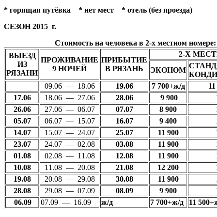
*
горящая путёвка
* нет мест
* отель (без проезда)
СЕЗОН 2015 г.
Стоимость на человека в 2-х местном номере
:
2-Х МЕС
ВЫЕЗД
ПРОЖИВАНИЕ
ПРИБЫТИЕ
ИЗ
СТАНД
9 НОЧЕЙ
В РЯЗАНЬ
ЭКОНОМ
РЯЗАНИ
КОНД
09.06 — 18.06
19.06
7 700+ж/д
11
17.06
18.06 — 27.06
28.06
9 900
26.06
27.06 — 06.07
07.07
8 900
05.07
06.07 — 15.07
16.07
9 400
14.07
15.07 — 24.07
25.07
11 900
23.07
24.07 — 02.08
03.08
11 900
01.08
02.08 — 11.08
12.08
11 900
10.08
11.08 — 20.08
21.08
12 200
19.08
20.08 — 29.08
30.08
11 900
28.08
29.08 — 07.09
08.09
9 900
06.09
07.09 — 16.09
ж/д
7 700+ж/д
11 500+