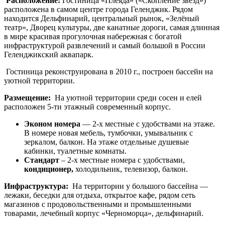
Расположение:
Гостиница «Плеяда» («Скопление звезд»)
расположена в самом центре города Геленджик. Рядом
находится Дельфинарий, центральный рынок, «Зелёный
театр», Дворец культуры, две канатные дороги, самая длинная
в мире красивая прогулочная набережная с богатой
инфраструктурой развлечений и самый большой в России
Геленджикский аквапарк.
Гостиница реконструирована в 2010 г., построен бассейн на
уютной территории.
Размещение:
На уютной территории среди сосен и елей
расположен 5-ти этажный современный корпус.
Эконом номера
— 2-х местные с удобствами на этаже.
В номере новая мебель, тумбочки, умывальник с
зеркалом, балкон. На этаже отдельные душевые
кабинки, туалетные комнаты.
Стандарт
– 2-х местные номера с удобствами,
кондиционер,
холодильник, телевизор, балкон.
Инфраструктура:
На территории у большого бассейна —
лежаки, беседки для отдыха, открытое кафе, рядом сеть
магазинов с продовольственными и промышленными
товарами, лечебный корпус «Черноморца», дельфинарий.