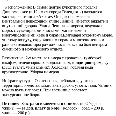
Расположение:
В самом центре курортного поселка
Дивноморское (в 12 км от города Геленджик) находится
частная гостиница «Аксом». Она расположена на
центральной пешеходной улице Ленина, имеется закрытый
внутренний дворик. Улица Ленина — дорога, ведущая к
морю, с сувенирными киосками, магазинами и
многочисленными кафе и барами.Благодаря открытому морю,
чистому воздуху, окружающим горам и многочисленным
развлекательным программам поселок всегда был центром
семейного и молодежного отдыха.
Размещение:
2-х местные номера с кроватью, тумбочкой,
шкафом, телевизором, холодильником,
кондиционером,
с/у
(душ, туалет, умывальник). Холодная, горячая вода
круглосуточно. Уборка номеров.
Инфраструктура:
Озелененная, небольшая, уютная
территория, имеются гладильные доски, утюги, тазы. Чайник
можно взять напрокат. При гостинице работает
экскурсионное бюро.
Питание:
Завтраки включены в стоимость
. Обеды и
ужины —
за доп. плату
(в кафе «Колосок», обед – 200 р,
ужин — 200 р.)