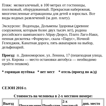
Пляж:
мелкогалечный, в 100 метрах от гостиницы,
поселковый, оборудованный. Прекрасная набережная,
многочисленные аттракционы для детей и взрослых. Все
виды водных развлечений (за доп. плату).
Экскурсии:
Водопады, Дольмены Здоровья (древние
сооружения, которым более двух тысяч лет), родина
российского шампанского Абрау-Дюрсо, Плато Лаго-Наки,
пенная дискотека «Формула», скала «Парус», Ночной
Геленджик, Канатная дорога, пять аквапарков на выбор,
дельфинарий.
Проезд
:
п. Дивноморское, ул. Ленина, 17 (пешеходная улица,
от ул. Кирова — место остановки автобуса — необходимо
пройти пешком).
*
горящая путёвка
* нет мест
* отель (проезд по ж/д)
СЕЗОН 2016 г.
Стоимость на человека в 2-х местном номере:
2-х
Выезд
доп. место
Проживание
Прибытие
местный