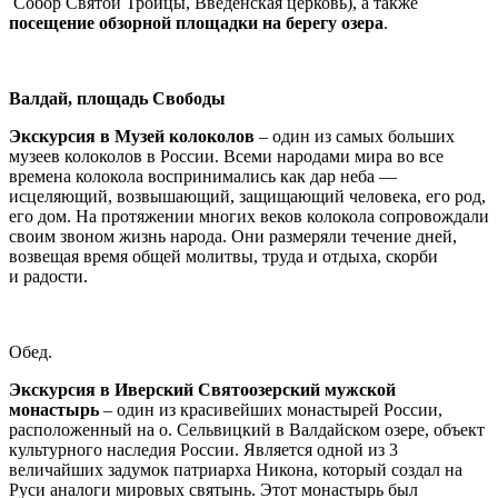
Собор Святой Троицы, Введенская церковь), а также
посещение обзорной площадки на берегу озера
.
Валдай, площадь Свободы
Экскурсия в Музей колоколов
– один из самых больших
музеев колоколов в России. Всеми народами мира во все
времена колокола воспринимались как дар неба —
исцеляющий, возвышающий, защищающий человека, его род,
его дом. На протяжении многих веков колокола сопровождали
своим звоном жизнь народа. Они размеряли течение дней,
возвещая время общей молитвы, труда и отдыха, скорби
и радости.
Обед.
Экскурсия в Иверский Святоозерский мужской
монастырь
– один из красивейших монастырей России,
расположенный на о. Сельвицкий в Валдайском озере, объект
культурного наследия России. Является одной из 3
величайших задумок патриарха Никона, который создал на
Руси аналоги мировых святынь. Этот монастырь был