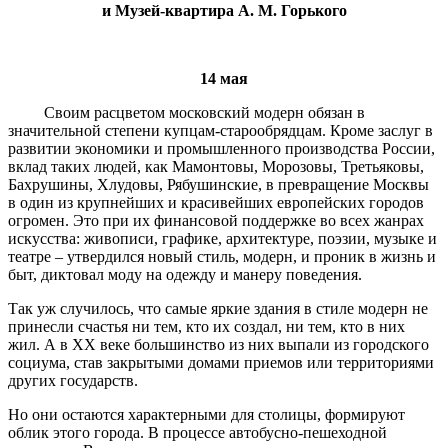
и Музей-квартира А. М. Горького
14 мая
Своим расцветом московский модерн обязан в
значительной степени купцам-старообрядцам. Кроме заслуг в
развитии экономики и промышленного производства России,
вклад таких людей, как Мамонтовы, Морозовы, Третьяковы,
Бахрушины, Хлудовы, Рябушинские, в превращение Москвы
в один из крупнейших и красивейших европейских городов
огромен. Это при их финансовой поддержке во всех жанрах
искусства: живописи, графике, архитектуре, поэзии, музыке и
театре – утвердился новый стиль, модерн, и проник в жизнь и
быт, диктовал моду на одежду и манеру поведения.
Так уж случилось, что самые яркие здания в стиле модерн не
принесли счастья ни тем, кто их создал, ни тем, кто в них
жил. А в XX веке большинство из них выпали из городского
социума, став закрытыми домами приемов или территориями
других государств.
Но они остаются характерными для столицы, формируют
облик этого города. В процессе автобусно-пешеходной