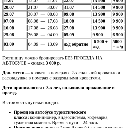
11.07
12.07 — 21.07
22.07
13 900
9 900
20.07
21.07 — 30.07
31.07
14 500
9 900
29.07
30.07 — 08.08
09.08
13 900
9 900
07.08
08.08 — 17.08
18.08
14 500
9 900
16.08
17.08 — 26.08
27.08
13 900
9 900
25.08
26.08 — 04.09
05.09
9 900
6 500
6 500 +
5000
03.09
04.09 — 13.09
ж/д обратно
ж/д
+ ж/д
Гостиницу можно бронировать БЕЗ ПРОЕЗДА НА
АВТОБУСЕ – скидка
3 000 р.
Доп. место
— кровать в номерах с 2-х спальной кроватью и
раскладушка в номерах с раздельными кроватями.
Дети принимаются с 3-х лет, оплачивая проживание и
проезд.
В стоимость путевки входит:
Проезд на автобусе туристического
класса:
кондиционер, видеосистема, кофеварка,
туалетная комната. Время в пути – 24 часа.
Проживание
в номере 7 или 9 ночей (в зависимости от