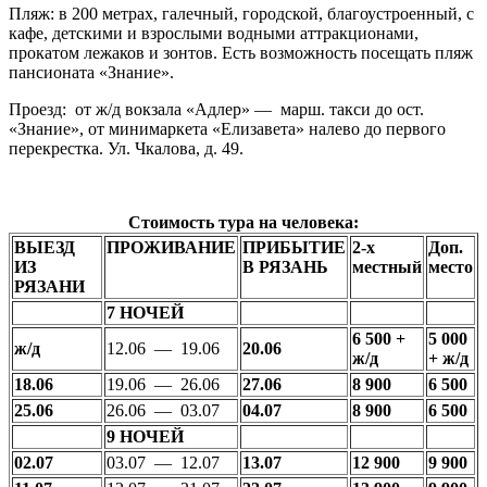
Пляж:
в 200 метрах, галечный, городской, благоустроенный, с
кафе, детскими и взрослыми водными аттракционами,
прокатом лежаков и зонтов. Есть возможность посещать пляж
пансионата «Знание».
Проезд:
от ж/д вокзала «Адлер» — марш. такси до ост.
«Знание», от минимаркета «Елизавета» налево до первого
перекрестка. Ул. Чкалова, д. 49.
Стоимость тура на человека:
ВЫЕЗД
ПРОЖИВАНИЕ
ПРИБЫТИЕ
2-х
Доп.
ИЗ
В РЯЗАНЬ
местный
место
РЯЗАНИ
7 НОЧЕЙ
6
500 +
5 000
ж/д
12.06 — 19.06
20.06
ж/д
+ ж/д
18.06
19.06 — 26.06
27.06
8 900
6 500
25.06
26.06 — 03.07
04.07
8 900
6 500
9 НОЧЕЙ
02.07
03.07 — 12.07
13.07
12 900
9 900