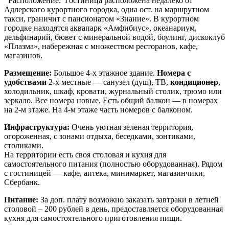
Расположение:
Гостиница расположена недалеко от
Адлерского курортного городка, одна ост. на маршрутном
такси, граничит с пансионатом «Знание». В курортном
городке находятся аквапарк «Амфибиус», океанариум,
дельфинарий, бювет с минеральной водой, боулинг, дискоклуб
«Плазма», набережная с множеством ресторанов, кафе,
магазинов.
Размещение:
Большое 4-х этажное здание.
Номера с
удобствами
2-х местные — санузел (душ), ТВ,
кондиционер
,
холодильник, шкаф, кровати, журнальный столик, трюмо или
зеркало. Все номера новые. Есть общий балкон — в номерах
на 2-м этаже. На 4-м этаже часть номеров с балконом.
Инфраструктура:
Очень уютная зеленая территория,
огороженная, с зонами отдыха, беседками, зонтиками,
столиками.
На территории есть своя столовая и кухня для
самостоятельного питания (полностью оборудованная). Рядом
с гостиницей — кафе, аптека, минимаркет, магазинчики,
Сбербанк.
Питание
:
За доп. плату
возможно заказать завтраки
в
летней
столовой – 200 рублей в день, предоставляется оборудованная
кухня для самостоятельного приготовления пищи.