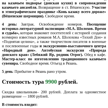
на казачьем подворье (донская кухня) в сопровождении
казачьего ансамбля.
Возвращение в ст. Вёшенскую.
Участие
в этнографическом празднике «Конь казаку всего дороже»
(Вёшенские шермиции).
Свободное время.
4 день:
Завтрак. Освобождение номеров.
Посещение
историко-литературной экспозиции «М.А. Шолохов. Время
и судьба»,
которая знакомит посетителей с историей создания
всемирно известных романов М.А. Шолохова «Тихий Дон» и
«Поднятая целина», а также творчеством писателя в военные
и послевоенные годы
и экскурсионно-выставочного центра
«Народный дом»
.
Автобусная экскурсия «Природа
донского края» (Лебяжий Яр, родник Отрог).
Обед в кафе.
Мастер-класс по изготовлению традиционного казачьего
сувенира.
Свободное время. Отъезд в Рязань.
5 день
: Прибытие в Рязань рано утром.
Стоимость тура
9900
рублей.
Скидка школьникам– 200 рублей. Доплата за одноместное
размещение — 1800 рублей.
В стоимость входит: