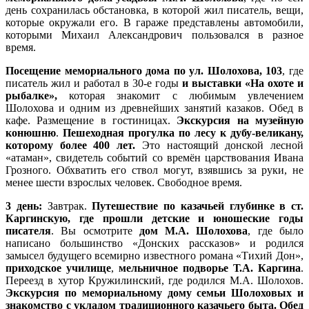
день сохранилась обстановка, в которой жил писатель, вещи,
которые окружали его. В гараже представлены автомобили,
которыми Михаил Александрович пользовался в разное
время.
Посещение мемориального дома по ул. Шолохова, 103
, где
писатель жил и работал в 30-е годы
и выставки «На охоте и
рыбалке»,
которая знакомит с любимым увлечением
Шолохова и одним из древнейших занятий казаков. Обед в
кафе. Размещение в гостиницах.
Экскурсия на музейную
конюшню
.
Пешеходная прогулка по лесу к дубу-великану,
которому более 400 лет.
Это настоящий донской лесной
«атаман», свидетель событий со времён царствования Ивана
Грозного. Обхватить его ствол могут, взявшись за руки, не
менее шести взрослых человек. Свободное время.
3 день:
Завтрак.
Путешествие по казачьей глубинке в ст.
Каргинскую, где прошли детские и юношеские годы
писателя
. Вы осмотрите
дом М.А. Шолохова
, где было
написано большинство «Донских рассказов» и родился
замысел будущего всемирно известного романа «Тихий Дон»,
приходское училище
,
мельничное подворье Т.А. Каргина
.
Переезд в хутор Кружилинский, где родился М.А. Шолохов.
Экскурсия по мемориальному дому семьи Шолоховых и
знакомство с укладом традиционного казачьего быта. Обед