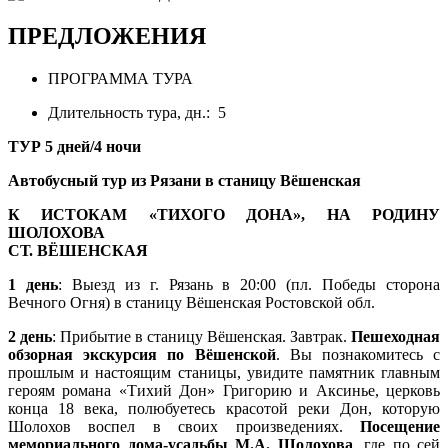
ПРЕДЛОЖЕНИЯ
ПРОГРАММА ТУРА
Длительность тура, дн.: 5
ТУР 5 дней/4 ночи
Автобусный тур из Рязани в станицу Вёшенская
К ИСТОКАМ «ТИХОГО ДОНА», НА РОДИНУ
ШОЛОХОВА
СТ. ВЁШЕНСКАЯ
1 день
: Выезд из г. Рязань в 20:00 (пл. Победы сторона
Вечного Огня) в станицу Вёшенская Ростовской обл.
2 день
: Прибытие в станицу Вёшенская. Завтрак.
Пешеходная
обзорная экскурсия по Вёшенской
. Вы познакомитесь с
прошлым и настоящим станицы, увидите памятник главным
героям романа «Тихий Дон» Григорию и Аксинье, церковь
конца 18 века, полюбуетесь красотой реки Дон, которую
Шолохов воспел в своих произведениях.
Посещение
мемориального дома-усадьбы М.А. Шолохова
, где по сей