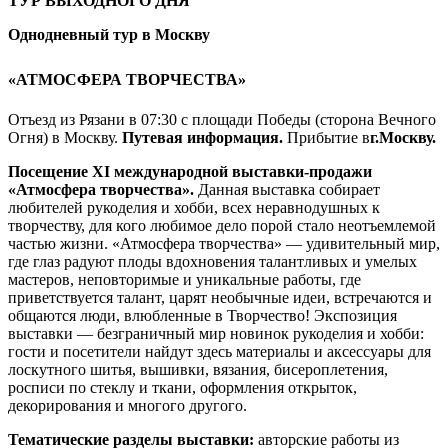
ТУР ВЫХОДНОГО ДНЯ
Однодневный тур в Москву
«АТМОСФЕРА ТВОРЧЕСТВА»
Отъезд из Рязани в 07:30 с площади Победы (сторона Вечного
Огня) в Москву.
Путевая информация.
Прибытие в
г.Москву.
Посещение ХI международной выставки-продажи
«Атмосфера творчества».
Данная выставка собирает
любителей рукоделия и хобби, всех неравнодушных к
творчеству, для кого любимое дело порой стало неотъемлемой
частью жизни. «Атмосфера творчества» — удивительный мир,
где глаз радуют плоды вдохновения талантливых и умелых
мастеров, неповторимые и уникальные работы, где
приветствуется талант, царят необычные идеи, встречаются и
общаются люди, влюбленные в Творчество! Экспозиция
выставки — безграничный мир новинок рукоделия и хобби:
гости и посетители найдут здесь материалы и аксессуары для
лоскутного шитья, вышивки, вязания, бисероплетения,
росписи по стеклу и ткани, оформления открыток,
декорирования и многого другого.
Тематические разделы выставки:
авторские работы из