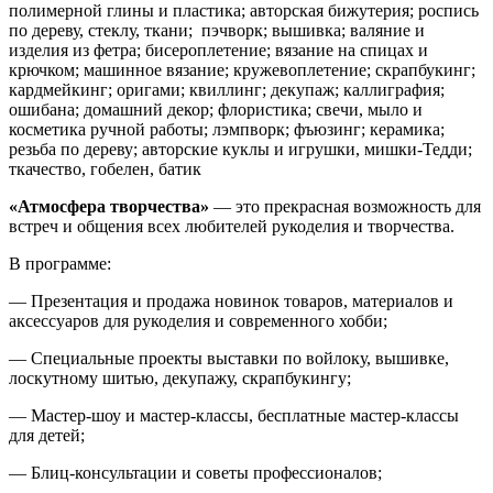
полимерной глины и пластика; авторская бижутерия; роспись
по дереву, стеклу, ткани; пэчворк; вышивка; валяние и
изделия из фетра; бисероплетение; вязание на спицах и
крючком; машинное вязание; кружевоплетение; скрапбукинг;
кардмейкинг; оригами; квиллинг; декупаж; каллиграфия;
ошибана; домашний декор; флористика; свечи, мыло и
косметика ручной работы; лэмпворк; фъюзинг; керамика;
резьба по дереву; авторские куклы и игрушки, мишки-Тедди;
ткачество, гобелен, батик
«Атмосфера творчества»
— это прекрасная возможность для
встреч и общения всех любителей рукоделия и творчества.
В программе:
— Презентация и продажа новинок товаров, материалов и
аксессуаров для рукоделия и современного хобби;
— Специальные проекты выставки по войлоку, вышивке,
лоскутному шитью, декупажу, скрапбукингу;
— Мастер-шоу и мастер-классы, бесплатные мастер-классы
для детей;
— Блиц-консультации и советы профессионалов;