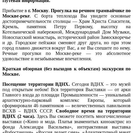
Путевая информация.
Прибытие в
г. Москву
.
Прогулка на речном трамвайчике по
Москве-реке
. С борта теплохода Вы увидите основные
достопримечательности столицы — Храм Христа Спасителя,
Кремль, памятник Петру Первому, высотку на
Котельнической набережной, Международный Дом Музыки,
Новоспасский монастырь, исторический район Замоскворечье
и др. Городские пейзажи сменяют друг друга, но при этом
город плавно движется вокруг Вас, а не Вы спешите по нему.
Речные прогулки по Москве-реке — это абсолютное
удовольствие и незабываемые впечатления.
Краткая обзорная (без выходов к объектам) экскурсия по
Москве.
Посещение территории ВДНХ.
Сегодня ВДНХ – это музей
под открытым небом! Вся территория Выставки — от арки
Главного входа до площади Промышленности — уникальный
архитектурно-парковый комплекс Европы, который
сформировали 46 памятников — величественных павильонов
ВСХВ – ВДНХ СССР.
Свободное время на территории
ВДНХ (2 часа).
Здесь Вы сможете посетить многочисленные
выставки («Кино и мода. Платья знаменитых киноактрис из
фонда Александра Васильева», интерактивная выставка
«Робостанция», «Россия делает сама», «Архитектурный макет