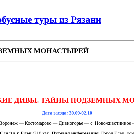
бусные туры из Рязани
ДЗЕМНЫХ МОНАСТЫРЕЙ
КИЕ ДИВЫ. ТАЙНЫ ПОДЗЕМНЫХ М
Дата заезда: 30.09-02.10
. Воронеж — Костомарово — Дивногорье — с. Новоживотинное –
 Огня) в
г. Елец
(310 км).
Путевая информация.
Город Елец, осн