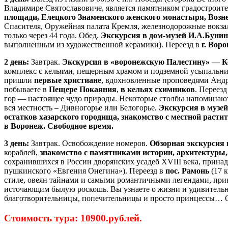
Владимире Святославовиче, является памятником градостроите
площади, Елецкого Знаменского женского монастыря, Возне
Спасителя, Оружейная палата Кремля, железнодорожные вокзалы
только через 44 года. Обед.
Экскурсия в дом-музей И.А.Буни
выполненным из художественной керамики). Переезд в
г. Вор
2 день:
Завтрак.
Экскурсия в «воронежскую Палестину» —
К
комплекс с кельями, пещерным храмом и подземной усыпальни
пришли
первые христиане
, вдохновленные проповедями Андр
побываете в
Пещере Покаяния
,
в кельях схимников
. Переезд
гор — настоящее чудо природы. Некоторые столбы напоминают
вся местность – Дивногорье или Белогорье.
Экскурсия в музей
остатков хазарского городища, знакомство с местной расти
в Воронеж. Свободное время.
3 день:
Завтрак. Освобождение номеров.
Обзорная экскурсия
кораблей,
знакомство с памятниками истории, архитектуры
сохранившихся в России дворянских усадеб XVIII века, прин
пушкинского «Евгения Онегина»). Переезд в
пос. Рамонь
(17 
стиле, овеян тайнами и самыми романтичными легендами, пр
источающим былую роскошь. Вы узнаете о жизни и удивительно
благотворительницы, попечительницы и просто принцессы… От
Стоимость тура: 10900.рублей.