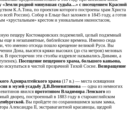
ду «Земли родной минувшая судьба…» с посещением Красной
дством К.А.Тона, по проектам которого построены храм Христа
всей России). Собор в Ельце был заложен в 1845 году, а готов
ым «хрустальным» крестом и уникальным иконостасом,
пную пещеру Костомаровских подземелий, целый подземный
 еще в незапамятные, библейские времена. Именно сюда
и, что именно отсюда пошло крещение великой Руси. Вы
ечении Дона, высятся кряжи высоких (до ста метров) меловых
. В просторечии эти столбы издревле назывались Дивами, а
тупенек).
Посещение пещерного храма, большого каньона,
о искупаться в чистой прозрачной Тихой Сосне.
Возвращение
ского Адмиралтейского храма
(17 в.) — места освящения
сия в музей-усадьбу Д.В.Веневитинова
— одна из немногих
невитинов явился
прототипом Владимира Ленского
из
ный дворец, построенный в 1883 году в староанглийском
денбургской.
Вы пройдете по сохранившимся залам замка,
ора Александра II, экстравагантной красавицы, щедрой