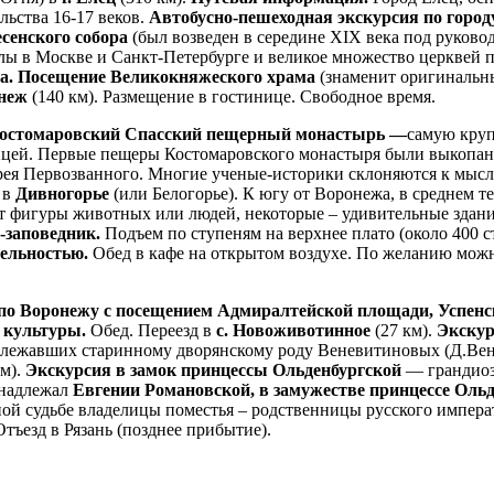
льства 16-17 веков.
Автобусно-пешеходная экскурсия по горо
сенского собора
(был возведен в середине XIX века под руково
 в Москве и Санкт-Петербурге и великое множество церквей по 
на. Посещение Великокняжеского храма
(знаменит оригинальн
онеж
(140 км). Размещение в гостинице. Свободное время.
остомаровский Спасский пещерный монастырь —
самую кру
цей. Первые пещеры Костомаровского монастыря были выкопаны
ея Первозванного. Многие ученые-историки склоняются к мысл
 в
Дивногорье
(или Белогорье). К югу от Воронежа, в среднем т
 фигуры животных или людей, некоторые – удивительные здания
-заповедник.
Подъем по ступеням на верхнее плато (около 400 с
тельностью.
Обед в кафе на открытом воздухе. По желанию можн
 по Воронежу с посещением Адмиралтейской площади, Успен
, культуры.
Обед. Переезд в
с. Новоживотинное
(27 км).
Экскур
адлежавших старинному дворянскому роду Веневитиновых (Д.Ве
км).
Экскурсия в
замок принцессы Ольденбургской
— грандиоз
инадлежал
Евгении Романовской,
в замужестве принцессе Оль
й судьбе владелицы поместья – родственницы русского императ
ъезд в Рязань (позднее прибытие).