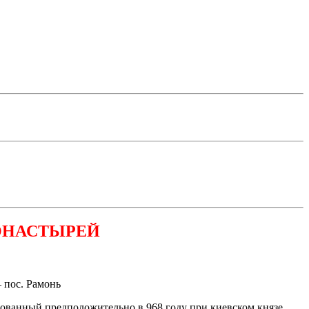
ОНАСТЫРЕЙ
 пос. Рамонь
ованный предположительно в 968 году при киевском князе