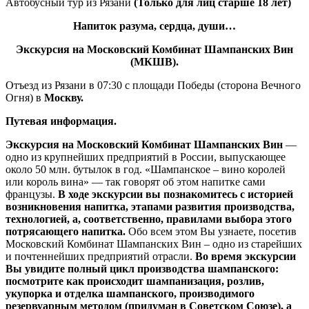
Автобусный тур из Рязани
(Только для лиц старше 18 лет)
Напиток разума, сердца, души…
Экскурсия на Московский Комбинат Шампанских Вин
(МКШВ).
Отъезд из Рязани в 07:30 с площади Победы (сторона Вечного
Огня) в
Москву.
Путевая информация.
Экскурсия на Московский Комбинат Шампанских Вин
—
одно из крупнейших предприятий в России, выпускающее
около 50 млн. бутылок в год. «Шампанское – вино королей
или король вина» — так говорят об этом напитке сами
французы.
В ходе экскурсии вы познакомитесь с историей
возникновения напитка, этапами развития производства,
технологией, а, соответственно, правилами выбора этого
потрясающего напитка.
Обо всем этом Вы узнаете, посетив
Московский Комбинат Шампанских Вин – одно из старейших
и почтеннейших предприятий отрасли.
Во время экскурсии
Вы увидите полный цикл производства шампанского:
посмотрите как происходит шампанизация, розлив,
укупорка и отделка шампанского, производимого
резервуарным методом (придуман в Советском Союзе), а