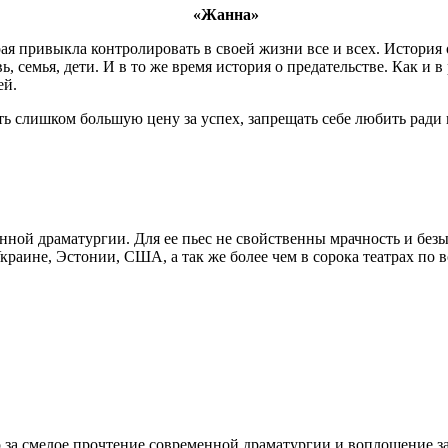
«Жанна»
выкла контролировать в своей жизни все и всех. История о с
семья, дети. И в то же время история о предательстве. Как и в
ей.
ь слишком большую цену за успех, запрещать себе любить ради 
ной драматургии. Для ее пьес не свойственны мрачность и безы
аине, Эстонии, США, а так же более чем в сорока театрах по в
 за смелое прочтение современной драматургии и воплощение заг