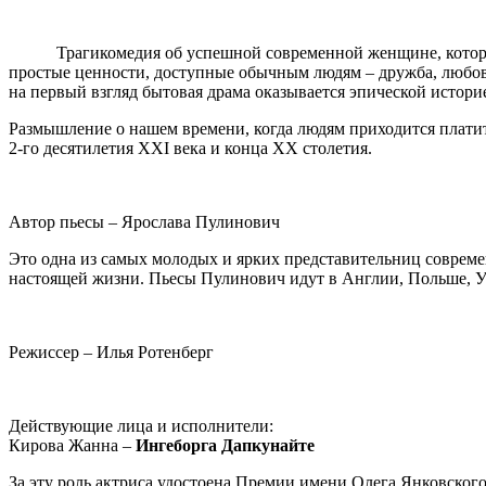
Трагикомедия об успешной современной женщине, которая при
простые ценности, доступные обычным людям – дружба, любовь, 
на первый взгляд бытовая драма оказывается эпической истори
Размышление о нашем времени, когда людям приходится платит
2-го десятилетия XXI века и конца XX столетия.
Автор пьесы – Ярослава Пулинович
Это одна из самых молодых и ярких представительниц современ
настоящей жизни. Пьесы Пулинович идут в Англии, Польше, Укр
Режиссер – Илья Ротенберг
Действующие лица и исполнители:
Кирова Жанна –
Ингеборга Дапкунайте
За эту роль актриса удостоена Премии имени Олега Янковского