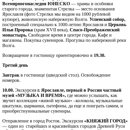
Всемирного
наследия ЮНЕСКО
— храмы и особняки
старого города, знаменитая Стрелка — место основания
Ярославля (фото Стрелки мы видим на 1000 рублевой
купюре), живописную набережную Волги.
Успенский собор,
построенный специально к 1000-летию Ярославля и
Церковь
Ильи Пророка
(храм XVII века),
Спасо-Преображенский
монастырь.
Свободное время в центре города. Кафе и
магазины. Покупка сувениров. Прогулка по набережной реки
Волга.
Возвращение в гостиницу ориентировочно в
19.30.
Третий день
Завтрак
в гостинице (шведский стол). Освобождение
номеров.
10.00.
Экскурсия
г. Ярославле,
первый в России частный
музей «МУЗЫКА И ВРЕМЯ»,
где можно услышать, как
звучит коллекция «живой музыки» –колокола, музыкальные
шкатулки, шарманки, патефоны, да еще и поиграть самим, и
приобрестиуникальные сувениры.
Отправление в город Ростов. Экскурсия
«КНЯЖИЙ ГОРОД»
— один из старейших и красивейших городов Древней Руси