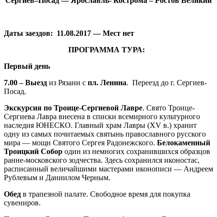
Сергиев–Посад — Ярославль- Кострома – Ростов Великий
Даты заездов: 11.08.2017 — Мест нет
ПРОГРАММА ТУРА:
Первый день
7.00 – Выезд
из Рязани с
пл. Ленина
. Переезд до г. Сергиев-
Посад.
Экскурсия по Троице-Сергиевой Лавре
. Свято Троице-
Сергиева Лавра внесена в списки всемирного культурного
наследия ЮНЕСКО. Главный храм Лавры (ХV в.) хранит
одну из самых почитаемых святынь православного русского
мира — мощи Святого Сергея Радонежского.
Белокаменный
Троицкий Собор
один из немногих сохранившихся образцов
ранне-московского зодчества. Здесь сохранился иконостас,
расписанный величайшими мастерами иконописи — Андреем
Рублевым и Даниилом Черным.
Обед
в трапезной палате. Свободное время для покупка
сувениров.