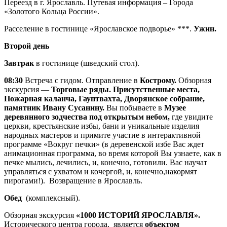
Переезд в г. Ярославль. Путевая информация – Города
«Золотого Кольца России».
Расселение в гостинице «Ярославское подворье» ***.
Ужин.
Второй день
Завтрак
в гостинице (шведский стол).
08:30
Встреча с гидом. Отправление в
Кострому.
Обзорная
экскурсия —
Торговые ряды.
Присутственные места,
Пожарная каланча, Гауптвахта, Дворянское собрание,
памятник Ивану Сусанину.
Вы побываете в
Музее
деревянного зодчества под открытым небом,
где увидите
церкви, крестьянские избы, бани и уникальные изделия
народных мастеров и примите участие в интерактивной
программе «Вокруг печки» (в деревенской избе Вас ждет
анимационная программа, во время которой Вы узнаете, как в
печке мылись, лечились, и, конечно, готовили. Вас научат
управляться с ухватом и кочергой, и, конечно,накормят
пирогами!). Возвращение в Ярославль.
Обед
(комплексный).
Обзорная экскурсия
«1000 ИСТОРИЙ ЯРОСЛАВЛЯ».
Исторического центра города, является
объектом