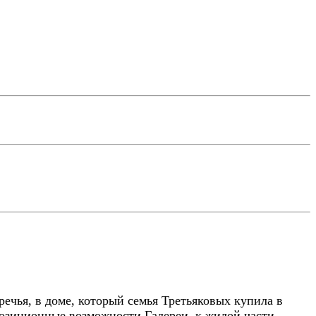
речья, в доме, который семья Третьяковых купила в
озиционные возможности Галереи, к жилой части