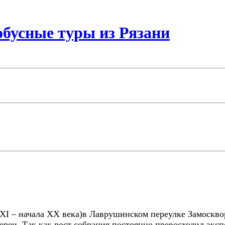
бусные туры из Рязани
 XI – начала XX века)в Лаврушинск
ом п
ереулке Замоскво
лереи. Так как рост собрания постоянно
превосходил эксп