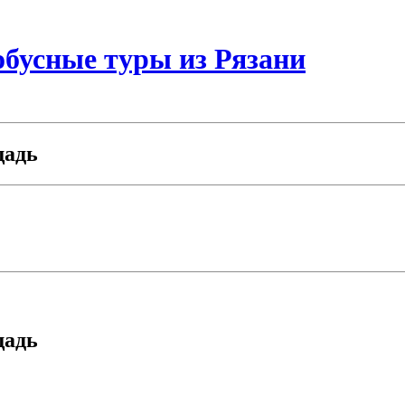
бусные туры из Рязани
щадь
щадь