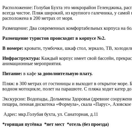
Расположение:
Голубая Бухта это микрорайон Геленджика, расп
всегда чистое. Пляж широкий, из крупного галечника, у само
расположена в 200 метрах от моря.
Размещение:
Два современных комфортабельных корпуса на боль
Размещение туристов происходит в корпусе №2.
В номере:
кровати, тумбочки, шкаф стол, зеркало, ТВ, холодил
Инфраструктура:
Каждый корпус имеет свой бассейн, прекра
анимационные мероприятия.
Питание:
в кафе
за дополнительную плату.
Пляж:
в 300 метрах от гостиницы и выходит в открытое море. 
водном мотоцикле, полет на парашюте. С пляжа ходит катер до
Экскурсии:
Водопады, Дольмены Здоровья (древние сооружения
пещера, пенная дискотека «Формула», скала «Парус», Азовское
Адрес: мкр.Голубая бухта, ул. Санаторная, д.11
*горящая путёвка
*нет мест
*отель (без проезда)