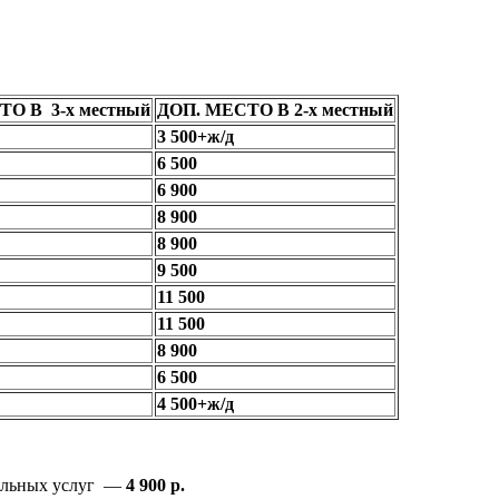
О В 3-х местный
ДОП. МЕСТО В 2-х местный
3 500+ж/д
6 500
6 900
8 900
8 900
9 500
11 500
11 500
8 900
6 500
4 500+ж/д
унальных услуг —
4 900 р.