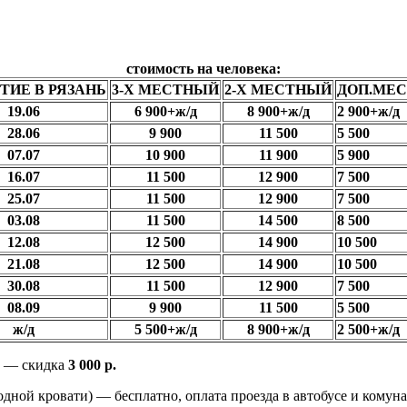
стоимость на человека:
ИЕ В РЯЗАНЬ
3-Х МЕСТНЫЙ
2-Х МЕСТНЫЙ
ДОП.МЕСТ
19.06
6 900+ж/д
8 900+ж/д
2 900+ж/д
28.06
9 900
11 500
5 500
07.07
10 900
11 900
5 900
16.07
11 500
12 900
7 500
25.07
11 500
12 900
7 500
03.08
11 500
14 500
8 500
12.08
12 500
14 900
10 500
21.08
12 500
14 900
10 500
30.08
11 500
12 900
7 500
08.09
9 900
11 500
5 500
ж/д
5 500+ж/д
8 900+ж/д
2 500+ж/д
 — скидка
3 000 р.
а одной кровати) — бесплатно, оплата проезда в автобусе и ком