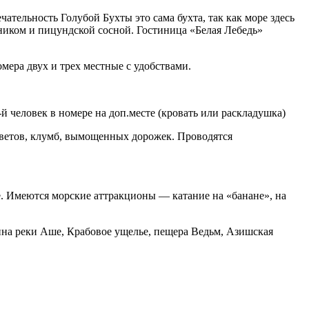
тельность Голубой Бухты это сама бухта, так как море здесь
ником и пицундской сосной. Гостиница «Белая Лебедь»
мера двух и трех местные с удобствами.
й человек в номере на доп.месте (кровать или раскладушка)
ветов, клумб, вымощенных дорожек. Проводятся
фе. Имеются морские аттракционы — катание на «банане», на
лина реки Аше, Крабовое ущелье, пещера Ведьм, Азишская