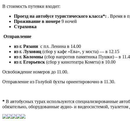
В стоимость путевки входит:
Проезд на автобусе туристического класса*:
. Время в п
Проживание в номере
9 ночей
Страховка
Отправление
из г. Рязани
с пл. Ленина в 14.00
из г. Луховиц
(сбор у кафе «Ева», у моста) — в 12.15
из г. Коломны
(сбор напротив памятника Пушки) – в 11.
из г. Егорьевск
(сбор у кинотеатра Комета)
в 10.00
Освобождение номеров до 11.00.
Отправление из Голубой бухты ориентировочно в 11.30.
*
В автобусных турах используются специализированные автобу
обязательно, оборудованные аудио- и видеосистемой, туалетом