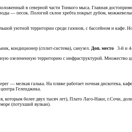
оложенный в северной части Тонкого мыса. Главная достопримеча
й воды — песок. Пологий склон хребта покрыт дубом, можжевель
шой уютной территории среди газонов, с бассейном и кафе. Но
ьник, кондиционер (сплит-система), санузел.
Доп. место
3-й и 4-
сную озелененную территорию с инфраструктурой. Множество ц
Берег — мелкая галька. На пляже работает ночная дискотека, ка
 центра Геленджика.
, которым более двух тысяч лет), Плато Лаго-Наки, г.Сочи, до
 море (потухший вулкан).