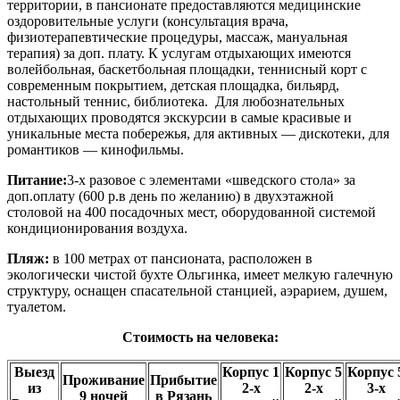
территории, в пансионате предоставляются медицинские
оздоровительные услуги (консультация врача,
физиотерапевтические процедуры, массаж, мануальная
терапия) за доп. плату. К услугам отдыхающих имеются
волейбольная, баскетбольная площадки, теннисный корт с
современным покрытием, детская площадка, бильярд,
настольный теннис, библиотека. Для любознательных
отдыхающих проводятся экскурсии в самые красивые и
уникальные места побережья, для активных — дискотеки, для
романтиков — кинофильмы.
Питание:
3-х разовое с элементами «шведского стола» за
доп.оплату (600 р.в день по желанию) в двухэтажной
столовой на 400 посадочных мест, оборудованной системой
кондиционирования воздуха.
Пляж:
в 100 метрах от пансионата, расположен в
экологически чистой бухте Ольгинка, имеет мелкую галечную
структуру, оснащен спасательной станцией, аэрарием, душем,
туалетом.
Стоимость на человека:
Выезд
Корпус 1
Корпус 5
Корпус 
Проживание
Прибытие
из
2-х
2-х
3-х
9 ночей
в Рязань