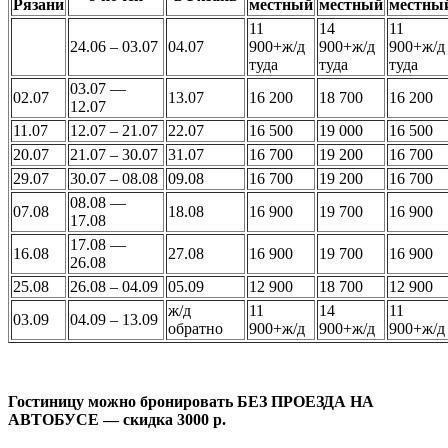
Рязани
местный
местный
местны
11
14
11
24.06 – 03.07
04.07
900+ж/д
900+ж/д
900+ж/д
туда
туда
туда
03.07 —
02.07
13.07
16 200
18 700
16 200
12.07
11.07
12.07 – 21.07
22.07
16 500
19 000
16 500
20.07
21.07 – 30.07
31.07
16 700
19 200
16 700
29.07
30.07 – 08.08
09.08
16 700
19 200
16 700
08.08 —
07.08
18.08
16 900
19 700
16 900
17.08
17.08 —
16.08
27.08
16 900
19 700
16 900
26.08
25.08
26.08 – 04.09
05.09
12 900
18 700
12 900
ж/д
11
14
11
03.09
04.09 – 13.09
обратно
900+ж/д
900+ж/д
900+ж/д
Гостиницу можно бронировать БЕЗ ПРОЕЗДА НА
АВТОБУСЕ — скидка 3000 р.