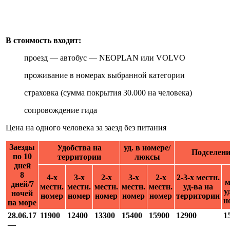
В стоимость входит:
проезд — автобус — NEOPLAN или VOLVO
проживание в номерах выбранной категории
страховка (сумма покрытия 30.000 на человека)
сопровождение гида
Цена на одного человека за заезд без питания
Заезды
Удобства на
уд. в номере/
Подселени
по 10
территории
люксы
дней
8
4-х
3-х
2-х
3-х
2-х
2-3-х местн.
м
дней/7
местн.
местн.
местн.
местн.
местн.
уд-ва на
у
ночей
номер
номер
номер
номер
номер
территории
н
на море
28.06.17
11900
12400
13300
15400
15900
12900
1
—