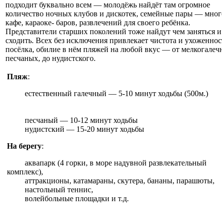
подходит буквально всем — молодёжь найдёт там огромное
количество ночных клубов и дискотек, семейные пары — мног
кафе, караоке- баров, развлечений для своего ребёнка.
Представители старших поколений тоже найдут чем заняться и
сходить. Всех без исключения привлекает чистота и ухоженнос
посёлка, обилие в нём пляжей на любой вкус — от мелкогалеч
песчаных, до нудистского.
Пляж
:
естественный галечный — 5-10 минут ходьбы (500м
песчаный — 10-12 минут ходьбы
нудистский — 15-20 минут ходьбы
На берегу
:
аквапарк (4 горки, в море надувной развлекательный
комплекс),
аттракционы, катамараны, скутера, бананы, парашюты,
настольный теннис,
волейбольные площадки и т.д.