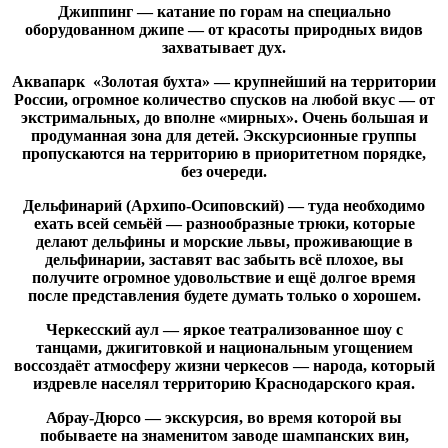
Джиппинг — катание по горам на специально
оборудованном джипе — от красоты природных видов
захватывает дух.
Аквапарк «Золотая бухта» — крупнейший на территории
России, огромное количество спусков на любой вкус — от
экстримальных, до вполне «мирных». Очень большая и
продуманная зона для детей. Экскурсионные группы
пропускаются на территорию в приоритетном порядке,
без очереди.
Дельфинарий (Архипо-Осиповский) — туда необходимо
ехать всей семьёй — разнообразные трюки, которые
делают дельфины и морские львы, проживающие в
дельфинарии, заставят вас забыть всё плохое, вы
получите огромное удовольствие и ещё долгое время
после представления будете думать только о хорошем.
Черкесский аул — яркое театрализованное шоу с
танцами, джигитовкой и национальным угощением
воссоздаёт атмосферу жизни черкесов — народа, который
издревле населял территорию Краснодарского края.
Абрау-Дюрсо — экскурсия, во время которой вы
побываете на знаменитом заводе шампанских вин,