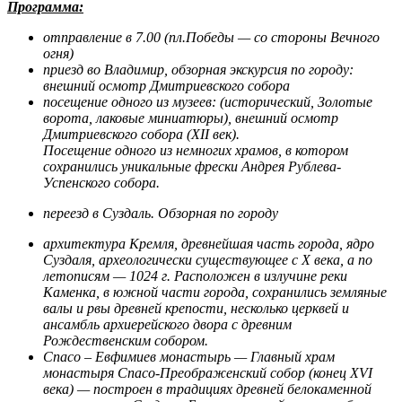
Программа:
отправление в 7.00 (пл.Победы — со стороны Вечного
огня)
приезд во Владимир, обзорная экскурсия по городу:
внешний осмотр Дмитриевского собора
посещение одного из музеев: (исторический, Золотые
ворота, лаковые миниатюры), внешний осмотр
Дмитриевского собора (ХII век).
Посещение одного из немногих храмов, в котором
сохранились уникальные фрески Андрея Рублева-
Успенского собора.
переезд в Суздаль. Обзорная по городу
архитектура Кремля, древнейшая часть города, ядро
Суздаля, археологически существующее с X века, а по
летописям — 1024 г. Расположен в излучине реки
Каменка, в южной части города, сохранились земляные
валы и рвы древней крепости, несколько церквей и
ансамбль архиерейского двора с древним
Рождественским собором.
Спасо – Евфимиев монастырь — Главный храм
монастыря Спасо-Преображенский собор (конец XVI
века) — построен в традициях древней белокаменной