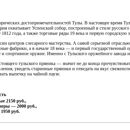
рических достопримечательностей Тулы. В настоящее время Ту
ия охватывает Успенский собор, построенный в стиле русского б
1812 года, а также торговые ряды 19 века и первую городскую э
сии центров слесарного мастерства. А самой серьезной отрасл
ейные фабрики, а в начале 18 века — и первый государственный
е и спортивное оружие. Именно с Тульского оружейного завода и
астоящего тульского пряника — значит не до конца прочувствова
овления, увидеть старинные пряники и отведать на вкус свежеис
ать выпечку на чайной паузе.
сть
е 2150 руб.,
неры — 2000 руб.,
1950 руб.