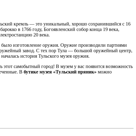
льский кремль — это уникальный, хорошо сохранившийся с 16
арокко в 1766 году, Богоявленский собор конца 19 века,
лектростанцию 20 века.
ью было изготовление оружия. Оружие производили партиями
 оружейный завод. С тех пор Тула — большой оружейный центр,
 началась история Тульского музея оружия.
ть этот самобытный город! В музем у вас появится возможность
печенные. В
бутике музея «Тульский пряник»
можно