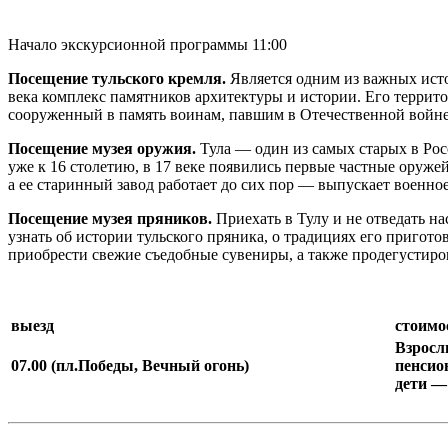
Начало экскурсионной программы 11:00
Посещение тульского кремля.
Является одним из важных исто
века комплекс памятников архитектуры и истории. Его территор
сооруженный в память воинам, павшим в Отечественной войне 
Посещение музея оружия.
Тула — один из самых старых в Рос
уже к 16 столетию, в 17 веке появились первые частные оруж
а ее старинный завод работает до сих пор — выпускает военно
Посещение музея пряников.
Приехать в Тулу и не отведать н
узнать об истории тульского пряника, о традициях его пригот
приобрести свежие съедобные сувениры, а также продегустиров
выезд
стоимо
Взрослы
07.00 (пл.Победы, Вечный огонь)
пенсио
дети — 