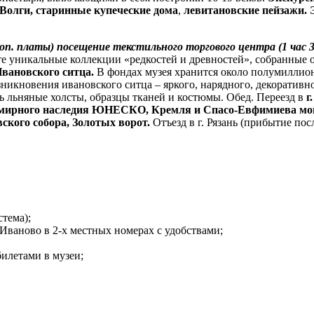
 Волги, старинные купеческие дома
,
левитановские пейзажи. 
п. платы) посещение текстильного торгового центра (1 час 3
е уникальные коллекции «редкостей и древностей», собранные
Ивановского ситца.
В фондах музея хранится около полумиллион
зникновения ивановского ситца – яркого, нарядного, декоратив
ь льняные холсты, образцы тканей и костюмы. Обед. Переезд в
г
семирного наследия ЮНЕСКО, Кремля и Спасо-Евфимиева мо
ского собора, Золотых ворот.
Отъезд в г. Рязань (прибытие посл
тема);
. Иваново в 2-х местных номерах с удобствами;
илетами в музеи;