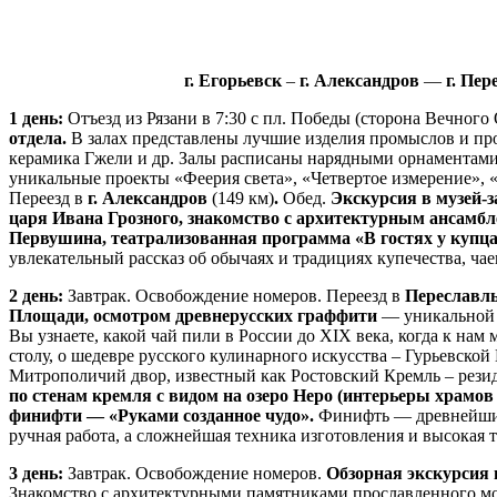
г. Егорьевск
–
г. Александров
—
г. Пе
1 день:
Отъезд из Рязани в 7:30 с пл. Победы (сторона Вечного
отдела.
В залах представлены лучшие изделия промыслов и прои
керамика Гжели и др. Залы расписаны нарядными орнаментами
уникальные проекты «Феерия света», «Четвертое измерение», 
Переезд в
г. Александров
(149 км)
.
Обед.
Экскурсия в музей-
царя Ивана Грозного, знакомство с архитектурным ансамбле
Первушина, театрализованная программа «В гостях у купц
увлекательный рассказ об обычаях и традициях купечества, ча
2 день:
Завтрак. Освобождение номеров. Переезд в
Переславль
Площади, осмотром древнерусских граффити
— уникальной 
Вы узнаете, какой чай пили в России до XIX века, когда к нам
столу, о шедевре русского кулинарного искусства – Гурьевской
Митрополичий двор, известный как Ростовский Кремль – резид
по стенам кремля с видом на озеро Неро (интерьеры храмов
финифти — «Руками созданное чудо».
Финифть — древнейший
ручная работа, а сложнейшая техника изготовления и высокая
3 день:
Завтрак. Освобождение номеров.
Обзорная экскурсия 
Знакомство с архитектурными памятниками прославленного мо