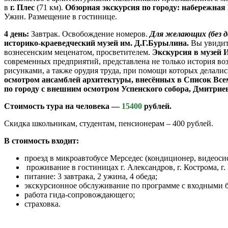
в
г. Плес
(71 км).
Обзорная экскурсия по городу: набережная
Ужин. Размещение в гостинице.
4 день:
Завтрак. Освобождение номеров.
Для желающих (без до
историко-краеведческий музей им. Д.Г.Бурылина.
Вы увидит
вознесенским меценатом, просветителем.
Экскурсия в музей 
современных предприятий, представлена нe тoлькo история во
рисунками, а также орудия труда, при помощи которых делалис
осмотром ансамблей архитектуры, внесённых в Список В
по городу с внешним осмотром Успенского собора, Дмитриев
Стоимость тура на человека —
15400
рублей.
Скидка школьникам, студентам, пенсионерам – 400 рублей.
В стоимость входит:
проезд в микроавтобусе Мерседес (кондиционер, видеосис
проживание в гостиницах г. Александров, г. Кострома, г
питание: 3 завтрака, 2 ужина, 4 обеда;
экскурсионное обслуживание по программе с входными б
работа гида-сопровождающего;
страховка.