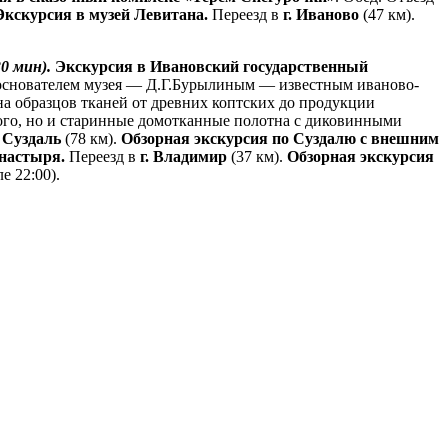
Экскурсия в музей Левитана.
Переезд в
г. Иваново
(47 км).
0 мин).
Экскурсия в Ивановский государственный
 основателем музея — Д.Г.Бурылиным — известным иваново-
а образцов тканей от древних коптских до продукции
ного, нo и старинные домотканные полотна c диковинными
. Суздаль
(78 км).
Обзорная экскурсия по Суздалю с внешним
настыря.
Переезд в
г. Владимир
(37 км).
Обзорная экскурсия
е 22:00).