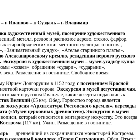
с – г. Иваново – г. Суздаль – г. Владимир
ико-художественный музей, посещение художественного
енный металл, резное и расписное дерево, стекло, фарфор,
ых старообрядческих книг местного гуслицкого письма,
», «Занимательный сундук», «Ателье старинного платья».
по Александровскому кремлю, резиденции первого русского
. Экскурсия в художественный музей – музей-усадьбу купца
юмы «хозяев», обращение «судари», «сударыни»,
X века. Размещение в гостинице. Свободное время.
му Юрием Долгоруким в 1152 году,
с посещением Красной
зитной карточки города.
Экскурсия в музей дегустации чая.
асскажет о русском Иван-чае, какие десерты подавались к
остов Великий
(65 км). Обед. Гордостью города является
ая экскурсия «Архитектура Ростовского кремля», переходы
лата («Музей церковных древностей»). Экскурсия в музей
иси, который относится к элитарному искусству. Это всегда
. Кострома
(117 км). Ужин. Размещение в гостинице.
тырь
— древнейший из сохранившихся монастырей Костромы.
я в сказочный комплекс «Терем Снегурочки»
. Обед. Отъезд