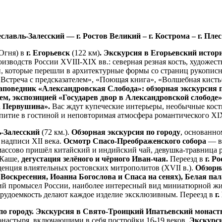
реславль-Залесский — г. Ростов Великий –
г. Кострома – г. Пле
 Огня) в
г. Егорьевск
(122 км)
. Экскурсия в Егорьевский истор
зводств России XVIII-XIX вв.: северная резная кость, художеств
, которые перешли в архитектурные формы со страниц рукописн
«Встреча с предсказателем», «Поющая книга», «Волшебная кисть
заповедник «Александровская Слобода»: обзорная экскурсия 
м, экспозицией «Государев двор в Александровской слободе»
а Первушина».
Вас ждут купеческие интерьеры, необычные кост
епитие в гостиной и неповторимая атмосфера романтического XI
-Залесский
(72 км.).
Обзорная экскурсия по городу
, основанно
надписи XII века.
Осмотр Спасо-Преображенского собора
— ви
 массово пришёл китайский и индийский чай, девушка-травница р
 Каше,
дегустация зелёного и чёрного Иван-чая.
Переезд в
г. Р
енция влиятельных ростовских митрополитов (XVII в.).
Обзорн
 Воскресения, Иоанна Богослова и Спаса на сенях), Белая па
 промысел России, наиболее интересный вид миниатюрной живоп
 трудоемкость делают каждое изделие эксклюзивным. Переезд в
г
по городу. Экскурсия в
Свято-Троицкий Ипатьевский монас
настыря, включающими в себя постройки 16-19 веков.
Экскурси