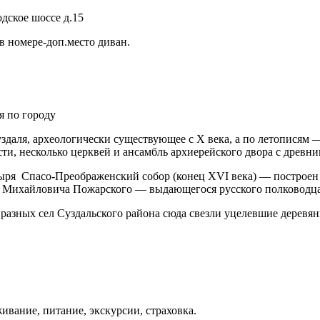
дское шоссе д.15
в номере-доп.место диван.
я по городу
уздаля, археологически существующее с X века, а по летописям 
сти, несколько церквей и ансамбль архиерейского двора с древн
ря Спасо-Преображенский собор (конец XVI века) — построен 
ия Михайловича Пожарского — выдающегося русского полководца
з разных сел Суздальского района сюда свезли уцелевшие дерев
живание, питание, экскурсии, страховка.