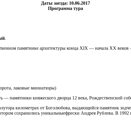
Даты заезда: 10.06.2017
Программа тура
ый
.
ственном памятнике архитектуры конца XIX — начала XX веков 
е ворота, лаковые миниатюры)
ь — памятники княжеского дворца 12 века, Рождественский собо
олутора километрах от Боголюбова, выдающийся памятник зодче
котором сохранились уникальныефрески Андрея Рублева. В 1992