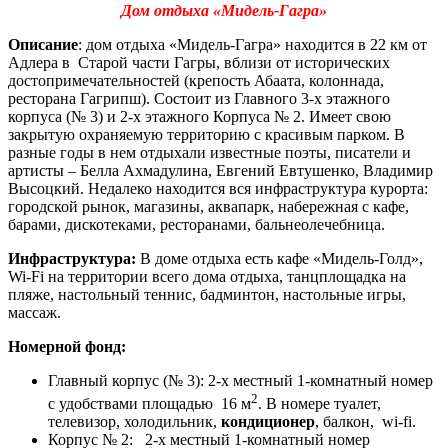
Дом отдыха «Мидель-Гагра»
Описание
: дом отдыха «Мидель-Гагра» находится в 22 км от
Адлера в Старой части Гагры, вблизи от исторических
достопримечательностей (крепость Абаата, колоннада,
ресторана Гагрипш). Состоит из Главного 3-х этажного
корпуса (№ 3) и 2-х этажного Корпуса № 2. Имеет свою
закрытую охраняемую территорию с красивым парком. В
разные годы в нем отдыхали известные поэты, писатели и
артисты – Белла Ахмадулина, Евгений Евтушенко, Владимир
Высоцкий. Недалеко находится вся инфраструктура курорта:
городской рынок, магазины, аквапарк, набережная с кафе,
барами, дискотеками, ресторанами, бальнеолечебница.
Инфраструктура:
В доме отдыха есть кафе «Мидель-Голд»,
Wi-Fi на территории всего дома отдыха, танцплощадка на
пляже, настольный теннис, бадминтон, настольные игры,
массаж.
Номерной фонд:
Главный корпус (№ 3): 2-х местный 1-комнатный номер
2
с удобствами площадью 16 м
. В номере туалет,
телевизор, холодильник,
кондиционер
, балкон, wi-fi.
Корпус № 2: 2-х местный 1-комнатный номер