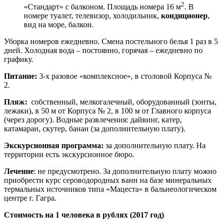
2
«Стандарт» с балконом. Площадь номера 16 м
. В
номере туалет, телевизор, холодильник,
кондиционер
,
вид на море, балкон.
Уборка номеров ежедневно. Смена постельного белья 1 раз в 5
дней. Холодная вода – постоянно, горячая – ежедневно по
графику.
Питание:
3-х разовое «комплексное», в столовой Корпуса №
2.
Пляж:
собственный, мелкогалечный, оборудованный (зонты,
лежаки), в 50 м от Корпуса № 2, в 100 м от Главного корпуса
(через дорогу). Водные развлечения: дайвинг, катер,
катамаран, скутер, банан (за дополнительную плату).
Экскурсионная программа:
за дополнительную плату. На
территории есть экскурсионное бюро.
Лечение
: не предусмотрено. За дополнительную плату можно
приобрести курс сероводородных ванн на базе минеральных
термальных источников типа «Мацеста» в бальнеологическом
центре г. Гагра.
Стоимость на 1 человека
в рублях (2017 год)