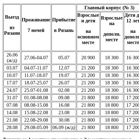
Главный корпус (№ 3)
Взрослые
Дети 
Выезд
Взрослые
Проживание
Прибытие
и дети
12 ле
на
из
7 ночей
в Рязань
на
на
Рязани
дополн.
основном
допол
месте
месте
мест
26.06
27.06-04.07
05.07
20 900
18 300
16 30
(ж/д)
03.07
04.07-11.07
12.07
21 200
18 300
16 30
10.07
11.07-18.07
19.07
21 200
18 300
16 30
17.07
18.07-25.07
26.07
21 200
18 300
16 30
24.07
25.07-01.08
02.08
21 200
18 300
16 30
31.07
01.08-08.08
09.08
21 800
18 800
17 20
07.08
08.08-15.08
16.08
21 800
18 800
17 20
14.08
15.08-22.08
23.08
21 800
18 800
17 20
21.08
22.08-29.08
30.08
21 800
18 800
17 20
28.08
29.08-05.09
06.09 (ж/д)
21 800
18 800
17 20