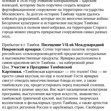
основан в 1636 году Романом Боборыкиным – царским
воеводой, которому было поручено создать мощное
фортификационное сооружение на территории государства
Московского. За долгую историю Тамбову чудом удалось
избежать разрушений, которые несли многочисленные войны.
Бесценное культурное и историческое наследие Тамбова
сохранилось в полном многообразии, на территории Старого
города можно увидеть прекрасные сооружения самых разных
эпох.
Прибытие в г. Тамбов.
Посещение VII-ой Международной
Покровской ярмарки
. Сотни торговых палаток лучших
российских сельхозпроизводителей предлагают натуральные
и высококачественные продукты. Ярмарка расположена в
самом красивом месте Тамбова – на набережной реки
Цна.
Участие в Празднике Тамбовской
Картошки.
«Тамбовская картошка» — это эталон! Она — не
просто самая вкусная, но еще и полезная! Гости ярмарки
смогут отведать многочисленные блюда из нее, а также
тамбовскую уху, продегустировать перед покупкой соления,
копчения и разные закуски. Вас ждет насыщенная культурная
программа, выступления мастеров искусств, знакомство с
тамбовской тряпичной куклой, выступление творческих
коллективов и фольклорных групп Тамбова, а также артистов
из других регионов России и зарубежных стран. Свободное