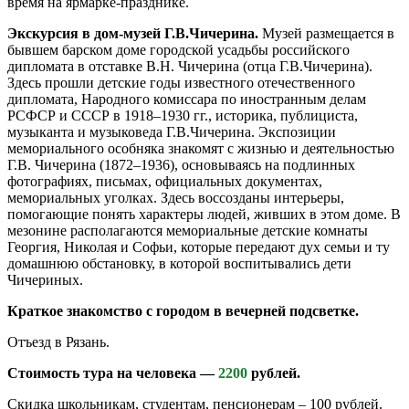
время на ярмарке-празднике.
Экскурсия в дом-музей Г.В.Чичерина.
Музей размещается в
бывшем барском доме городской усадьбы российского
дипломата в отставке В.Н. Чичерина (отца Г.В.Чичерина).
Здесь прошли детские годы известного отечественного
дипломата, Народного комиссара по иностранным делам
РСФСР и СССР в 1918–1930 гг., историка, публициста,
музыканта и музыковеда Г.В.Чичерина. Экспозиции
мемориального особняка знакомят с жизнью и деятельностью
Г.В. Чичерина (1872–1936), основываясь на подлинных
фотографиях, письмах, официальных документах,
мемориальных уголках. Здесь воссозданы интерьеры,
помогающие понять характеры людей, живших в этом доме. В
мезонине располагаются мемориальные детские комнаты
Георгия, Николая и Софьи, которые передают дух семьи и ту
домашнюю обстановку, в которой воспитывались дети
Чичериных.
Краткое знакомство с городом в вечерней подсветке.
Отъезд в Рязань.
Стоимость тура на человека —
2200
рублей.
Скидка школьникам, студентам, пенсионерам – 100 рублей.