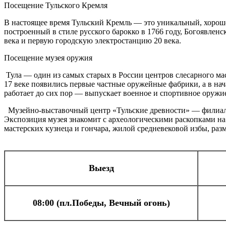
Посещение Тульского Кремля
В настоящее время Тульский Кремль — это уникальный, хорошо
построенный в стиле русского барокко в 1766 году, Богоявлен
века и первую городскую электростанцию 20 века.
Посещение музея оружия
Тула — один из самых старых в России центров слесарного мас
17 веке появились первые частные оружейные фабрики, а в на
работает до сих пор — выпускает военное и спортивное оружи
Музейно-выставочный центр «Тульские древности» — филиал Г
Экспозиция музея знакомит с археологическими раскопками на 
мастерских кузнеца и гончара, жилой средневековой избы, р
Выезд
08:00 (пл.Победы, Вечный огонь)