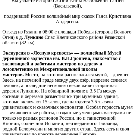
Вы узнаете историю жизни Анны Васильевны Ганзен
(Васильевой),
подарившей России волшебный мир сказок Ганса Кристиана
Андерсена.
Отъезд из Рязани в 08:00 с площади Победы (сторона Вечного
Огня) в
д. Лункино
Спас-Клепиковского района Рязанской
области (82 км).
Экскурсия в «Лесную крепость» — волшебный Музей
деревянного зодчества им. В.П.Грошева, знакомство с
экспозицией и работами мастеров по дереву и
лозоплетению из Межрегиональной школы
мастеров.
Место, на котором расположился музей, – древнее.
Здесь, на песчаной гряде между двух озёр, издревле селился
человек, а последние несколько веков живет старинная
деревня Лункино. На обширной поляне в 3,5 Га между
соснами и березами разместились три музейных здания,
которые включают 15 залов, где находятся 3,5 тысячи
удивительных и сказочных экспонатов. Особая гордость музея
— великолепные работы, созданные умельцами-мастерами не
только из разных регионов России, но и таинственной
Японии, солнечной Испании, неизведанного Таиланда,
родной Белоруссии и многих других стран. Здесь есть и своя
удивительная по красоте деревянная Церковь