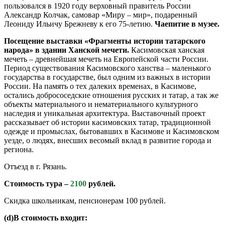
пользовался в 1920 году верховный правитель России
Александр Колчак, самовар «Миру – мир», подаренный
Леониду Ильичу Брежневу к его 75-летию.
Чаепитие в музее.
Посещение выставки «Фрагменты истории татарского
народа» в здании Ханской мечети.
Касимовская ханская
мечеть – древнейшая мечеть на Европейской части России.
Период существования Касимовского ханства – маленького
государства в государстве, был одним из важных в истории
России. На память о тех далеких временах, в Касимове,
остались добрососедские отношения русских и татар, а так же
объекты материального и нематериального культурного
наследия и уникальная архитектура. Выставочный проект
рассказывает об истории касимовских татар, традиционной
одежде и промыслах, бытовавших в Касимове и Касимовском
уезде, о людях, внесших весомый вклад в развитие города и
региона.
Отъезд в г. Рязань.
Стоимость тура –
2100
рублей.
Скидка школьникам, пенсионерам 100 рублей.
(d)В стоимость входит: