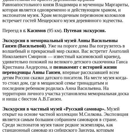
Равноапостольного князя Владимира и мученицы Маргариты,
которая является одновременно и действующим храмом, и
экспонатом музея. Храм мелодичным перезвоном колоколов
встречает гостей Мещерского музея деревянного зодчества.
Переезд в
г. Касимов
(95 км).
Путевая экскурсия.
Экскурсия в мемориальный музей Анны Васильевны
Ганзен (Васильевой)
. Уже на пороге дома Вы погрузитесь в
волшебный и прекрасный мир сказки. Вас встретит Анатолий
Николаевич Смирнов — известный касимовский краевед,
удивительно похожий на великого детского сказочника Ганса
Кристиана Андерсена, и
познакомит с историей жизни
переводчицы Анны Ганзен
, впервые рассказавшей всем
детям России сказки датского писателя. На месте музея когда-
то стоял дом, где в мещанской семье тринадцатым и
последним ребенком родилась Анна Васильевна. На
территории личного участка установлена мемориальная доска
и ниша с бюстом А.В.Ганзен.
Экскурсия в частный музей «Русский самовар».
Музей
открыт на основе частной коллекции М.Силкова. Экспозиция
является самым большим собранием самоваров в стране.
Среди экспонатов музея такие редкие экземпляры, как
станционный самовар из сибирского Занзура, которым