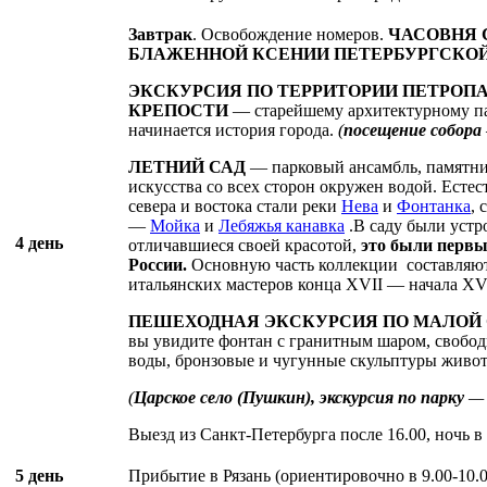
Завтрак
. Освобождение номеров.
ЧАСОВНЯ 
БЛАЖЕННОЙ КСЕНИИ ПЕТЕРБУРГСКОЙ
ЭКСКУРСИЯ ПО ТЕРРИТОРИИ ПЕТРОП
КРЕПОСТИ
— старейшему архитектурному па
начинается история города.
(
посещение собора
ЛЕТНИЙ САД
— парковый ансамбль, памятни
искусства со всех сторон окружен водой. Естес
севера и востока стали реки
Нева
и
Фонтанка
,
—
Мойка
и
Лебяжья канавка
.В саду были устр
4 день
отличавшиеся своей красотой,
это были первы
России.
Основную часть коллекции составляю
итальянских мастеров конца XVII — начала XVI
ПЕШЕХОДНАЯ ЭКСКУРСИЯ ПО МАЛОЙ 
вы увидите фонтан с гранитным шаром, свобод
воды, бронзовые и чугунные скульптуры живот
(
Царское село (Пушкин), экскурсия по парку
Выезд из Санкт-Петербурга после 16.00, ночь в
5 день
Прибытие в Рязань (ориентировочно в 9.00-10.0