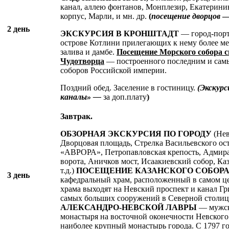
канал, аллею фонтанов, Монплезир, Екатерини
корпус, Марли, и мн. др.
(
посещение дворцов
2 день
ЭКСКУРСИЯ В КРОНШТАДТ
— город-порт
острове Котлини прилегающих к нему более м
залива и дамбе.
Посещение Морского собора 
Чудотворца
— построенного последним и сам
соборов Российской империи.
Поздний обед. Заселение в гостиницу.
(
Экскурс
каналы» —
за доп.плату
)
Завтрак.
ОБЗОРНАЯ ЭКСКУРСИЯ ПО ГОРОДУ
(Нев
Дворцовая площадь, Стрелка Васильевского ост
«АВРОРА», Петропавловская крепость, Адмира
ворота, Аничков мост, Исаакиевский собор, Ка
т.д.)
ПОСЕЩЕНИЕ КАЗАНСКОГО СОБОР
3 день
кафедральный храм, расположенный в самом це
храма выходят на Невский проспект и канал Гр
самых больших сооружений в Северной столиц
АЛЕКСАНДРО-НЕВСКОЙ ЛАВРЫ
— мужск
монастыря на восточной оконечности Невского
наиболее крупный монастырь города. С 1797 го