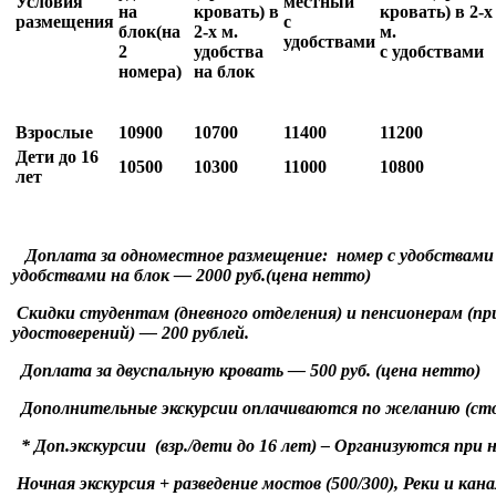
Условия
местный
на
кровать) в
кровать) в 2-х
размещения
с
блок
(на
2-х м.
м.
удобствами
2
удобства
с удобствами
номера)
на блок
Взрослые
10900
10700
11400
1120
0
Дети до 16
10500
1030
0
1100
0
1080
0
лет
Доплата за одноместное размещение: номер с удобствами 
удобствами на блок — 2000 руб.(цена нетто)
Скидки студентам (дневного отделения) и пенсионерам (пр
удостоверений) — 200 рублей.
Доплата за двуспальную кровать — 500 руб. (цена нетто)
Дополнительные экскурсии оплачиваются по желанию (ст
* Доп.экскурсии (взр./дети до 16 лет) – Организуются при н
Ночная экскурсия + разведение мостов (500/300), Реки и кана