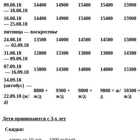
09.08.18
14400
14900
15400
15400
15900
— 18.08.18
16.08.18
14400
14
9
0
0
15
4
00
15400
15900
— 25.08.18
пятница — воскресенье
24.08.18
13500
14000
14500
14500
15000
— 02.09.18
31.08.18
12800
13
3
00
13800
13800
14300
— 09.09.18
07.09.18
13800
14300
14800
14
8
00
15300
— 16.09.18
14.09.18
(автобус) —
8800 +
9300 +
9800 +
9800 + ж/
10300 
22.09.18 (ж/
ж/д
ж/д
ж/д
д
ж/д
д)
Дети принимаются с 3-х лет
Скидки:
детям до 10 лет — 1000 рублей,