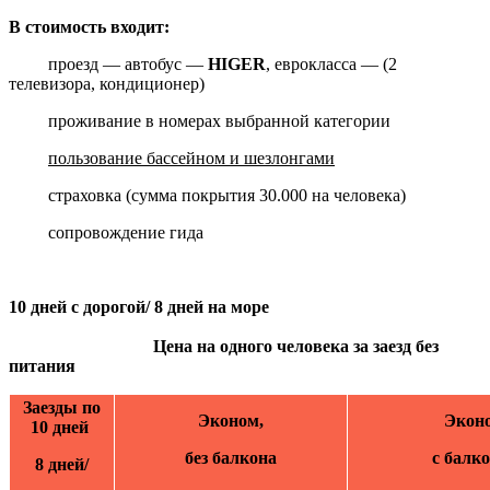
В стоимость входит:
проезд — автобус —
HIGER
, еврокласса — (2
телевизора, кондиционер)
проживание в номерах выбранной категории
пользование бассейном и шезлонгами
страховка (сумма покрытия 30.000 на человека)
сопровождение гида
10 дней с дорогой/ 8 дней на море
Цена на одного человека за заезд без
питания
Заезды по
Эконом,
Экон
10 дней
без балкона
с балк
8 дней/