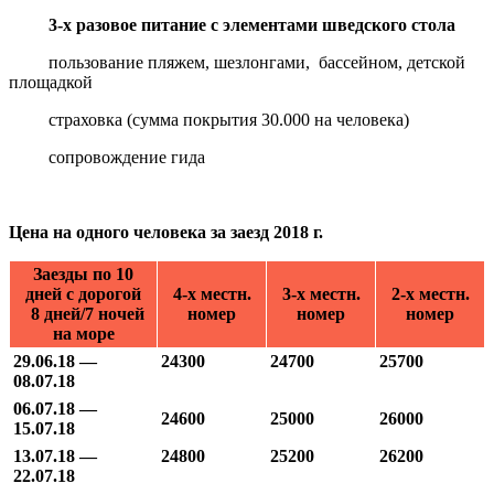
3-х разовое питание с элементами шведского стола
пользование пляжем, шезлонгами, бассейном, детской
площадкой
страховка (сумма покрытия 30.000 на человека)
сопровождение гида
Цена на одного человека за заезд 2018 г.
Заезды по 10
дней с дорогой
4-х местн.
3-х местн.
2-х местн.
8 дней/7 ночей
номер
номер
номер
на море
29.06.18 —
24300
24700
25700
08.07.18
06.07.18 —
24600
25000
26000
15.07.18
13.07.18 —
24800
25200
26200
22.07.18