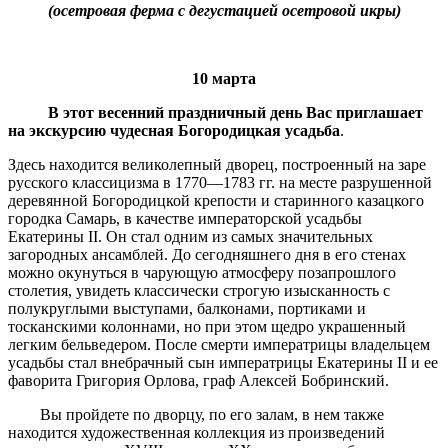
(осетровая ферма с дегустацией осетровой икры)
10 марта
В этот весенний праздничный день Вас приглашает
на экскурсию чудесная Богородицкая усадьба
.
Здесь находится великолепный дворец, построенный на заре
русского классицизма в 1770—1783 гг. на месте разрушенной
деревянной Богородицкой крепости и старинного казацкого
городка Самарь, в качестве императорской усадьбы
Екатерины II. Он стал одним из самых значительных
загородных ансамблей. До сегодняшнего дня в его стенах
можно окунуться в чарующую атмосферу позапрошлого
столетия, увидеть классически строгую изысканность с
полукруглыми выступами, балконами, портиками и
тосканскими колоннами, но при этом щедро украшенный
легким бельведером. После смерти императрицы владельцем
усадьбы стал внебрачный сын императрицы Екатерины II и ее
фаворита Григория Орлова, граф Алексей Бобринский.
Вы пройдете по дворцу, по его залам, в нем также
находится художественная коллекция из произведений