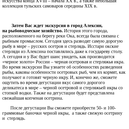
искусства конца XVIII – начала XX в., а также небольшая
коллекция тульских самоваров середины XIX в.
Затем Вас ждет экскурсия в город Алексин,
на рыбоводческое хозяйство.
История этого города,
расположенного на берегу реки Ока, всегда была связана с
рыбным промыслом. Сегодня здесь разводят самую дорогую
рыбу в мире – русских осетров и стерлядь. Исстари окские
стерляди из Алексина поставлялись даже к государеву столу.
А сегодня и у Вас будет шанс увидеть, как производится
«черное золото» России – черная осетровая и стерляжья икра.
Во время экскурсии Вы узнаете об особенностях разведения
рыбы, каковы особенности осетровых рыб, чем их кормят, как
получают и готовят черную икру. И, конечно же, сможете
ощутить во время дегустации вкус самого дорогого
деликатеса в мире – черной осетровой и стерляжьей икры со
стопкой водки. Также на дегустации будет представлена
свежайшая копченая осетрина.
После дегустации Вы сможете приобрести 50- и 100-
граммовые баночки черной икры, а также свежую осетрину
и стерлядь.