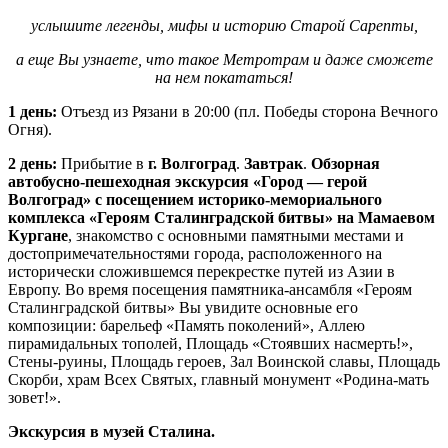
услышите легенды, мифы и историю Старой Сарепты,
а еще Вы узнаете, что такое Метротрам и даже сможете
на нем покататься!
1 день:
Отъезд из Рязани в 20:00 (пл. Победы сторона Вечного
Огня).
2 день:
Прибытие в
г. Волгоград
.
Завтрак
.
Обзорная
автобусно-пешеходная экскурсия «Город — герой
Волгоград» с посещением историко-мемориального
комплекса «Героям Сталинградской битвы» на Мамаевом
Кургане
, знакомство с основными памятными местами и
достопримечательностями города, расположенного на
исторически сложившемся перекрестке путей из Азии в
Европу. Во время посещения памятника-ансамбля «Героям
Сталинградской битвы» Вы увидите основные его
композиции: барельеф «Память поколений», Аллею
пирамидальных тополей, Площадь «Стоявших насмерть!»,
Стены-руины, Площадь героев, Зал Воинской славы, Площадь
Скорби, храм Всех Святых, главный монумент «Родина-мать
зовет!».
Экскурсия в музей Сталина.