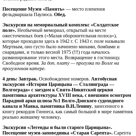
Посещение Музея «Память»
— место пленения
фельдмаршала Паулюса.
Обед.
Экскурсия на мемориальный комплекс «Солдатское
поле».
Необычный мемориал, открытый на месте
ожесточенных боев («Малая оборонительная полоса»),
которые проходили здесь в 1942 г. С 1943 г. поле называли
Мертвым, оно густо было начинено минами, бомбами и
снарядами, и только весной 1975 (!!!) года началось
разминирование этого места. Возвращение в гостиницу.
Свободное время.
За доп. плату — прогулка по Волге на
прогулочном катере.
4 день: Завтрак.
Освобождение номеров.
Автобусная
экскурсия «История Царицына — Сталинграда —
Волгограда» с заездом к Свято-Никитской церкви
памятника архитектуры XVIII века, с внешним осмотром
Парадной арки шлюза №1 Волго-Донского судоходного
канала и Маяка, памятника В.И.Ленину
, занесенного в
книгу рекордов Гиннеса, как самый большой в мире памятник
реально жившему человеку
.
Экскурсия «Легенды и были старого Царицына».
Посещение музея-заповедника «Старая Сарепта».
Сарепта