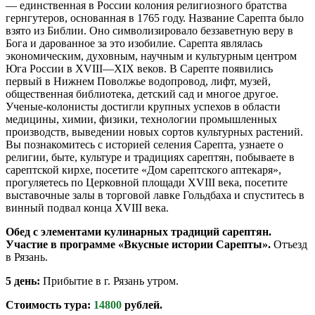
— единственная в России колония религиозного братства
гернгутеров, основанная в 1765 году. Название Сарепта было
взято из Библии. Оно символизировало беззаветную веру в
Бога и дарованное за это изобилие. Сарепта являлась
экономическим, духовным, научным и культурным центром
Юга России в XVIII—XIX веков. В Сарепте появились
первый в Нижнем Поволжье водопровод, лифт, музей,
общественная библиотека, детский сад и многое другое.
Ученые-колонисты достигли крупных успехов в области
медицины, химии, физики, технологии промышленных
производств, выведении новых сортов культурных растений.
Вы познакомитесь с историей селения Сарепта, узнаете о
религии, быте, культуре и традициях сарептян, побываете в
сарептской кирхе, посетите «Дом сарептского аптекаря»,
прогуляетесь по Церковной площади XVIII века, посетите
выставочные залы в торговой лавке Гольдбаха и спуститесь в
винный подвал конца XVIII века.
Обед с элементами кулинарных традиций сарептян.
Участие в программе «Вкусные истории Сарепты».
Отъезд
в Рязань.
5 день:
Прибытие в г. Рязань утром.
Стоимость тура:
14800
рублей.