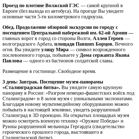
Проезд по плотине Волжской ГЭС
— самой крупной в
Европе (без выхода из автобуса). На проезде Вы увидите
основные части 5-ти километрового гидроузла.
Обед. Продолжение обзорной экскурсии по городу с
посещением Центральной набережной им. 62-ой Армии —
главных ворот в город со стороны Волги,
Аллеи Героев
—
волгоградского Арбата,
площади Павших Борцов
, Вечного
огня. Вы увидите
улицу Мира
— символ возрожденного
послевоенного города, побываете у
Дома сержанта Якова
Павлова
— одного из бастионов солдатской славы.
Размещение в гостинице. Свободное время.
3 день: Завтрак. Посещение музея-панорамы
«Сталинградская битва».
Вы увидите самую крупную
панораму в России: «Разгром немецко-фашистских войск под
Сталинградом» и 8 залов музея с уникальными экспонатами.
Благодаря новому мультимедийному оборудованию можно
побывать в настоящей землянке, увидеть разрушенный
Сталинград в 3D проекции. На открытых площадках музея
можно осмотреть военную технику «Оружие Победы» и
Руины разрушенной мельницы Гергардта (свидетельство
героического прошлого города, выстоявшего в
Сталинградской битве).