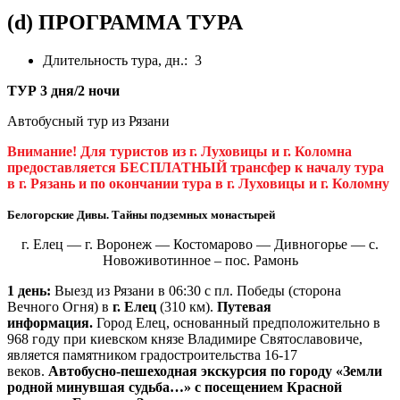
(d) ПРОГРАММА ТУРА
Длительность тура, дн.: 3
ТУР 3 дня/2 ночи
Автобусный тур из Рязани
Внимание! Для туристов из г. Луховицы и г. Коломна
предоставляется БЕСПЛАТНЫЙ трансфер к началу тура
в г. Рязань и по окончании тура в г. Луховицы и г. Коломну
Белогорские Дивы. Тайны подземных монастырей
г. Елец — г. Воронеж — Костомарово — Дивногорье — с.
Новоживотинное – пос. Рамонь
1 день:
Выезд из Рязани в 06:30 с пл. Победы (сторона
Вечного Огня) в
г. Елец
(310 км).
Путевая
информация.
Город Елец, основанный предположительно в
968 году при киевском князе Владимире Святославовиче,
является памятником градостроительства 16-17
веков.
Автобусно-пешеходная экскурсия по городу «Земли
родной минувшая судьба…» с посещением Красной