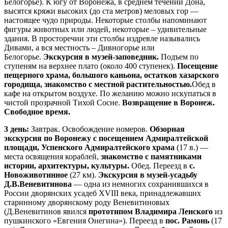
Белогорье). К югу от Воронежа, в среднем течении Дона,
высятся кряжи высоких (до ста метров) меловых гор —
настоящее чудо природы. Некоторые столбы напоминают
фигуры животных или людей, некоторые – удивительные
здания. В просторечии эти столбы издревле назывались
Дивами, а вся местность – Дивногорье или
Белогорье.
Экскурсия в музей-заповедник.
Подъем по
ступеням на верхнее плато (около 400 ступенек).
Посещение
пещерного храма, большого каньона, остатков хазарского
городища, знакомство с местной растительностью.
Обед в
кафе на открытом воздухе. По желанию можно искупаться в
чистой прозрачной Тихой Сосне.
Возвращение в Воронеж.
Свободное время.
3 день:
Завтрак. Освобождение номеров.
Обзорная
экскурсия по Воронежу с посещением
Адмиралтейской
площади, Успенского Адмиралтейского храма
(17 в.) —
места освящения кораблей,
знакомство с памятниками
истории, архитектуры, культуры.
Обед. Переезд в
с.
Новоживотинное
(27 км).
Экскурсия в музей-усадьбу
Д.В.Веневитинова
— одна из немногих сохранившихся в
России дворянских усадеб XVIII века, принадлежавших
старинному дворянскому роду Веневитиновых
(Д.Веневитинов явился
прототипом Владимира Ленского
из
пушкинского «Евгения Онегина»). Переезд в
пос. Рамонь
(17