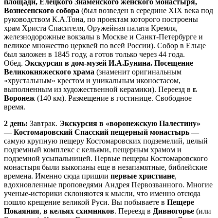
площади, Елецкого Знаменского женского монастыря,
Вознесенского собора
(был возведен в середине XIX века под
руководством К.А.Тона, по проектам которого построены
храм Христа Спасителя, Оружейная палата Кремля,
железнодорожные вокзалы в Москве и Санкт-Петербурге и
великое множество церквей по всей России). Собор в Ельце
был заложен в 1845 году, а готов только через 44 года.
Обед.
Экскурсия в дом-музей И.А.Бунина. Посещение
Великокняжеского храма
(знаменит оригинальным
«хрустальным» крестом и уникальным иконостасом,
выполненным из художественной керамики). Переезд в
г.
Воронеж
(140 км). Размещение в гостинице. Свободное
время.
2 день:
Завтрак.
Экскурсия в «воронежскую Палестину»
—
Костомаровский Спасский пещерный монастырь —
самую крупную пещеру Костомаровских подземелий, целый
подземный комплекс с кельями, пещерным храмом и
подземной усыпальницей. Первые пещеры Костомаровского
монастыря были выкопаны еще в незапамятные, библейские
времена. Именно сюда пришли
первые христиане
,
вдохновленные проповедями Андрея Первозванного. Многие
ученые-историки склоняются к мысли, что именно отсюда
пошло крещение великой Руси. Вы побываете в
Пещере
Покаяния
,
в кельях схимников
. Переезд в
Дивногорье
(или