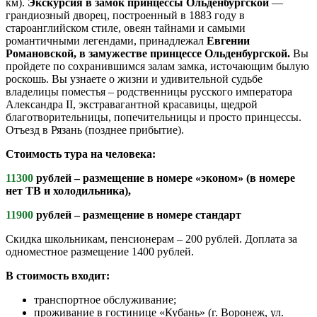
км).
Экскурсия в
замок принцессы Ольденбургской
—
грандиозный дворец, построенный в 1883 году в
староанглийском стиле, овеян тайнами и самыми
романтичными легендами, принадлежал
Евгении
Романовской
,
в замужестве принцессе Ольденбургской
.
Вы
пройдете по сохранившимся залам замка, источающим былую
роскошь. Вы узнаете о жизни и удивительной судьбе
владелицы поместья – родственницы русского императора
Александра II, экстравагантной красавицы, щедрой
благотворительницы, попечительницы и просто принцессы.
Отъезд в Рязань (позднее прибытие).
Стоимость тура на человека:
11300
рублей – размещение в номере «эконом» (в номере
нет ТВ и холодильника),
11900
рублей – размещение в номере стандарт
Скидка школьникам, пенсионерам – 200 рублей. Доплата за
одноместное размещение 1400 рублей.
В стоимость входит:
транспортное обслуживание;
проживание в гостинице «Кубань» (г. Воронеж, ул.