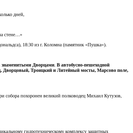
колько дней,
 на стене…»
ональдса), 18:30 из г. Коломна (памятник «Пушка»).
а, знаменитыми Дворцами
.
В автобусно-пешеходной
ц, Дворцовый, Троицкий и Литейный мосты, Марсово поле,
три собора похоронен великий полководец Михаил Кутузов,
уникальному гидротехническому комплексу защитных