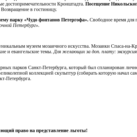
ные достопримечательности Кронштадта.
Посещение Никольског
. Возвращение в гостиницу.
нему парку «Чудо фонтанов Петергофа».
Свободное время для 
Ночной Петербург».
уникальным музеем мозаичного искусства. Мозаики Спаса-на-К
ие и евангельские темы.
Для желающих за доп. плату: экскурсия
ярных парков Санкт-Петербурга, который был спланирован личн
ликолепной коллекцией скульптур (собирать которую начал сам 
кт-Петербурга.
ряющий право на представление льготы!