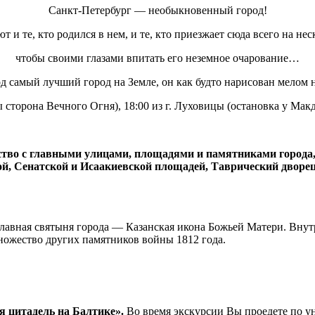
Санкт-Петербург — необыкновенный город!
 и те, кто родился в нем, и те, кто приезжает сюда всего на нес
чтобы своими глазами впитать его неземное очарование…
д самый лучший город на Земле, он как будто нарисован мелом
 сторона Вечного Огня), 18:00 из г. Луховицы (остановка у Макд
ство с главными улицами, площадями и памятниками город
й, Сенатской и Исаакиевской площадей, Таврический дворе
главная святыня города — Казанская икона Божьей Матери. Вну
множество других памятников войны 1812 года.
я цитадель на Балтике».
Во время экскурсии Вы проедете по 