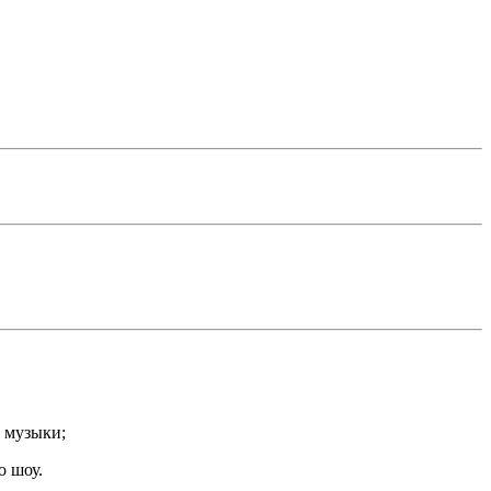
и музыки;
о шоу.