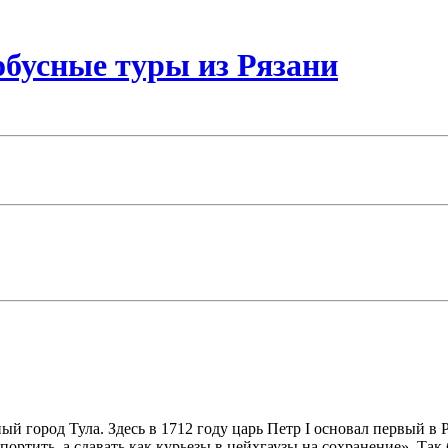
бусные туры из Рязани
 город Тула. Здесь в 1712 году царь Петр I основал первый в 
 портить, а сдавать как курьезы в цейхгаузы на сохранение». Т