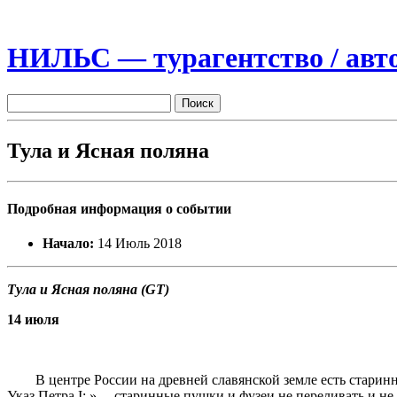
НИЛЬС — турагентство / авто
Тула и Ясная поляна
Подробная информация о событии
Начало:
14 Июль 2018
Тула и Ясная поляна (GT)
14 июля
В центре России на древней славянской земле есть старинный
Указ Петра I: » …старинные пушки и фузеи не переливать и не