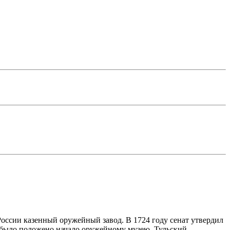
России казенный оружейный завод. В 1724 году сенат утвердил
ак было положено начало оружейному музею. Тульский