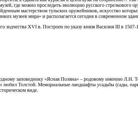
музей, где можно проследить эволюцию русского стрелкового о
йденным мастерством тульских оружейников, искусство которых
ликих музеев мира» и располагается сегодня в современном зд
дчества XVI в. Построен по указу князя Василия III в 1507-1
дному заповеднику «Ясная Поляна» – родовому имению Л.Н. Тол
л и любил Толстой. Мемориальные ландшафты усадьбы (сады, парк
сторическом виде.