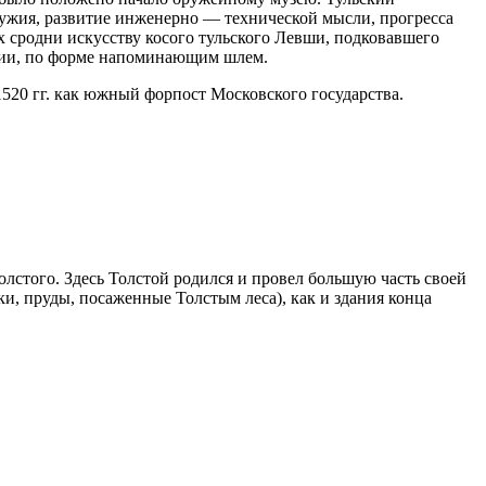
ружия, развитие инженерно — технической мысли, прогресса
 сродни искусству косого тульского Левши, подковавшего
ании, по форме напоминающим шлем.
520 гг. как южный форпост Московского государства.
стого. Здесь Толстой родился и провел большую часть своей
и, пруды, посаженные Толстым леса), как и здания конца