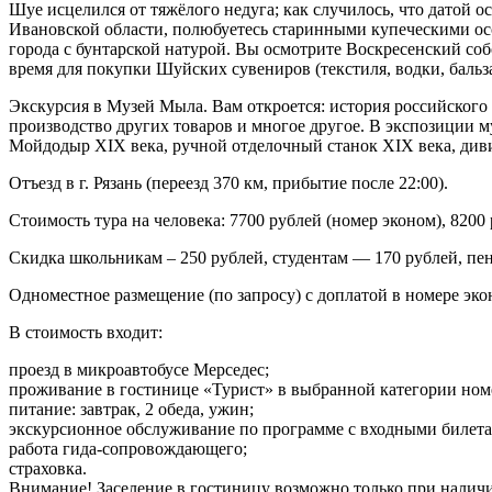
Шуе исцелился от тяжёлого недуга; как случилось, что датой о
Ивановской области, полюбуетесь старинными купеческими ос
города с бунтарской натурой. Вы осмотрите Воскресенский со
время для покупки Шуйских сувениров (текстиля, водки, бальз
Экскурсия в Музей Мыла. Вам откроется: история российского 
производство других товаров и многое другое. В экспозиции м
Мойдодыр XIX века, ручной отделочный станок XIX века, диви
Отъезд в г. Рязань (переезд 370 км, прибытие после 22:00).
Стоимость тура на человека: 7700 рублей (номер эконом), 8200
Скидка школьникам – 250 рублей, студентам — 170 рублей, пен
Одноместное размещение (по запросу) с доплатой в номере эконо
В стоимость входит:
проезд в микроавтобусе Мерседес;
проживание в гостинице «Турист» в выбранной категории номеров,
питание: завтрак, 2 обеда, ужин;
экскурсионное обслуживание по программе с входными билета
работа гида-сопровождающего;
страховка.
Внимание! Заселение в гостиницу возможно только при наличи