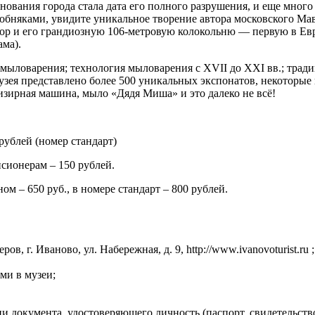
снования города стала дата его полного разрушения, и еще мног
обняками, увидите уникальное творение автора московского Ма
бор и его грандиозную 106-метровую колокольню — первую в Евр
ама).
мыловарения; технология мыловарения с XVII до XXI вв.; тради
узея представлено более 500 уникальных экспонатов, некоторые
зирная машина, мыло «Дядя Миша» и это далеко не всё!
 рублей (номер стандарт)
сионерам – 150 рублей.
м – 650 руб., в номере стандарт – 800 рублей.
 г. Иваново, ул. Набережная, д. 9, http://www.ivanovoturist.ru ;
ми в музеи;
и документа, удостоверяющего личность (паспорт, свидетельств