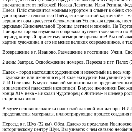
впечатлением от пейзажей Исаака Левитана, Ильи Репина, Фед
Плёса. Плёс становится модным курортом и слывет в обеих ст
достопримечательностью Плёса, его «визитной карточкой» – ма
вершине горы красуется белокаменная Успенская церковь, пос
церквями Живоначальной Троицы (летней и зимней). На Торгов
Панорама города изумила и очаровала путешествовавшего по 
период, который принес ему всемирное признание! Вы побыва
картин художника и его не менее великих современников, а та
Возвращение в г. Иваново. Размещение в гостинице. Ужин. Св
2 день: Завтрак. Освобождение номеров. Переезд в пгт. Палех (
Палех – город настоящих художников и известный на весь мир
– художник или иконописец. В ходе экскурсии Вы увидите ун
И.И.Голикова. В музее лаковой миниатюры по представленным
и знаменитой палехской иконописи! В музее иконописи Вас жде
конца XIV века «Николай Чудотворец с Житием» и шедевр рост
старинных икон.
В музее основоположника палехской лаковой миниатюры И.И.Го
представлены материалы, иллюстрирующие процесс создания па
Переезд в г. Шуя (32 км). Обед. Далеко за пределами Ивановс
историческому центру Шуи. Вы узнаете: с чем связано необычн