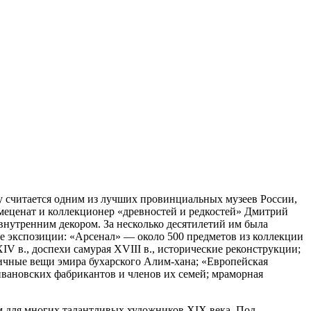
у считается одним из лучших провинциальных музеев России,
 меценат и коллекционер «древностей и редкостей» Дмитрий
внутренним декором. За несколько десятилетий им была
ые экспозиции: «Арсенал» — около 500 предметов из коллекции
IV в., доспехи самурая XVIII в., исторические реконструкции;
личные вещи эмира бухарского Алим-хана; «Европейская
ивановских фабрикантов и членов их семей; мраморная
бом для многих талантливых художников XIX века. Под