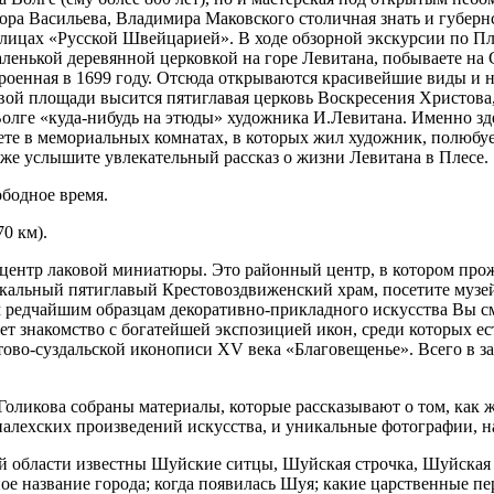
ора Васильева, Владимира Маковского столичная знать и губер
олицах «Русской Швейцарией». В ходе обзорной экскурсии по П
ленькой деревянной церковкой на горе Левитана, побываете на 
троенная в 1699 году. Отсюда открываются красивейшие виды и 
ой площади высится пятиглавая церковь Воскресения Христова,
Волге «куда-нибудь на этюды» художника И.Левитана. Именно з
ете в мемориальных комнатах, в которых жил художник, полюбу
кже услышите увлекательный рассказ о жизни Левитана в Плесе.
ободное время.
70 км).
 центр лаковой миниатюры. Это районный центр, в котором про
икальный пятиглавый Крестовоздвиженский храм, посетите музей
 редчайшим образцам декоративно-прикладного искусства Вы с
т знакомство с богатейшей экспозицией икон, среди которых ес
ово-суздальской иконописи XV века «Благовещенье». Всего в з
ликова собраны материалы, которые рассказывают о том, как жи
лехских произведений искусства, и уникальные фотографии, на
кой области известны Шуйские ситцы, Шуйская строчка, Шуйская
ое название города; когда появилась Шуя; какие царственные пе