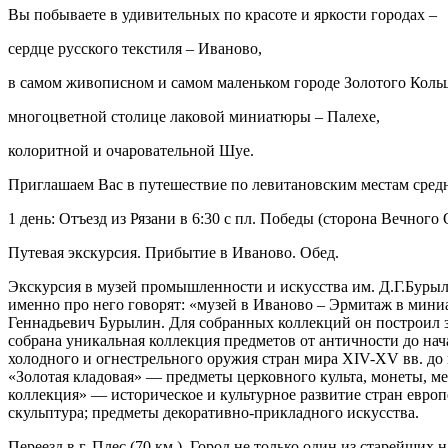
Вы побываете в удивительных по красоте и яркости городах –
сердце русского текстиля – Иваново,
в самом живописном и самом маленьком городе Золотого Кольц
многоцветной столице лаковой миниатюры – Палехе,
колоритной и очаровательной Шуе.
Приглашаем Вас в путешествие по левитановским местам сред
1 день: Отъезд из Рязани в 6:30 с пл. Победы (сторона Вечного О
Путевая экскурсия. Прибытие в Иваново. Обед.
Экскурсия в музей промышленности и искусства им. Д.Г.Бурыл
именно про него говорят: «музей в Иваново – Эрмитаж в мини
Геннадьевич Бурылин. Для собранных коллекций он построил з
собрана уникальная коллекция предметов от античности до на
холодного и огнестрельного оружия стран мира XIV-XV вв. до 
«Золотая кладовая» — предметы церковного культа, монеты, м
коллекция» — историческое и культурное развитие стран европ
скульптура; предметы декоративно-прикладного искусства.
Переезд в г. Плес (70 км.). Город не только один из старейши