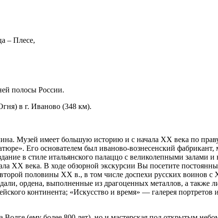
а – Плесе,
ней полосы России.
гня) в г. Иваново (348 км).
ина. Музей имеет большую историю и с начала XX века по прав
атюре». Его основателем был иваново-вознесенский фабрикант,
дание в стиле итальянского палаццо с великолепными залами и 
чала XX века. В ходе обзорной экскурсии Вы посетите постоянн
второй половины XX в., в том числе доспехи русских воинов с X
едали, ордена, выполненные из драгоценных металлов, а также 
ейского континента; «Искусство и время» — галерея портретов 
х на Волге (ему более 800 лет), но и мастерская под открытым не