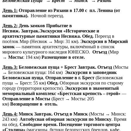
Беловежская Пуща → Брест → Минск → Рязань
День 1:
Отправление из Рязани в 17.00 с пл. Ленина (от
памятника).
Ночной переезд.
День 2:
День замков
Прибытие в
Несвиж. Завтрак.Экскурсия «Исторические и
архитектурные памятники Несвижа.
Обед.
Переезд в
посёлок Мир (Несвиж → Мир: 31 км).
Экскурсия в Мирский
замок
— памятник архитектуры, включённый в список
мирового культурного наследия ЮНЕСКО.
Отъезд
(Мир
→
Мосты
: 194 км)
Размещение в отеле.
День 3:
Беловежская пуща + Брест
Завтрак.
Отъезд
(Мосты
→ Беловежская пуща: 164 км)
Экскурсия в заповедник
Беловежская пуща
,
Отправление в г. Брест
(Беловежская
пуща → Брест: 55 км)
Обед.
Обзорная экскурсия по старому
городу (территория крепости).
Экскурсия в знаменитый
мемориальный комплекс «Брестская крепость – герой»
—
Отправление в Мосты
(Брест → Мосты: 205
км)
Возвращение в отель.
День 4:
Минск
Завтрак. Отъезд в Минск
(Мосты → Минск:
243 км)
Автобусная обзорная экскурсия по Минску
. Время
на обед.
Свободное время. Посещение торгового центра
«Столица»
(магазины, бутики белорусских брендов, кафе,