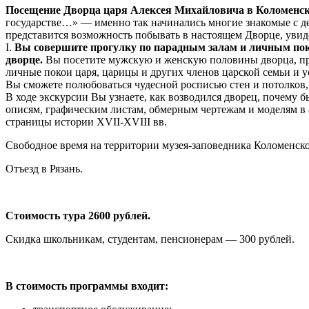
Посещение Дворца царя Алексея Михайловича в Коломенск
государстве…» — именно так начинались многие знакомые с де
представится возможность побывать в настоящем Дворце, увид
I.
Вы совершите прогулку по парадным залам и личным пок
дворце.
Вы посетите мужскую и женскую половины дворца, пр
личные покои царя, царицы и других членов царской семьи и у
Вы сможете полюбоваться чудесной росписью стен и потолков,
В ходе экскурсии Вы узнаете, как возводился дворец, почему 
описям, графическим листам, обмерным чертежам и моделям в 
страницы истории XVII-XVIII вв.
Свободное время на территории музея-заповедника Коломенское
Отъезд в Рязань.
Стоимость тура 2600 рублей.
Скидка школьникам, студентам, пенсионерам — 300 рублей.
В стоимость программы входит: