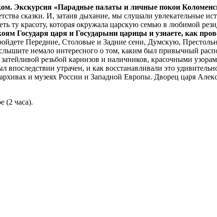
ом. Экскурсия «Парадные палаты и личные покои Коломенс
тства сказки. И, затаив дыхание, мы слушали увлекательные и
еть ту красоту, которая окружала царскую семью в любимой рез
оям Государя царя и Государыни царицы и узнаете, как про
ойдете Передние, Столовые и Задние сени, Думскую, Престоль
слышите немало интересного о том, каким был привычный распор
 затейливой резьбой карнизов и наличников, красочными узорам
был впоследствии утрачен, и как восстанавливали это удивител
архивах и музеях России и Западной Европы. Дворец царя Алек
 (2 часа).