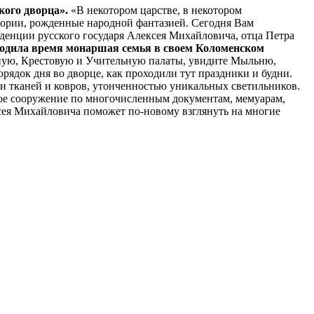
кого дворца».
«В некотором царстве, в некотором
стории, рожденные народной фантазией. Сегодня Вам
иденции русского государя Алексея Михайловича, отца Петра
водила время монаршая семья в своем Коломенском
ную, Крестовую и Учительную палаты, увидите Мыльню,
ядок дня во дворце, как проходили тут праздники и будни.
и тканей и ковров, утонченностью уникальных светильников.
ьное сооружение по многочисленным документам, мемуарам,
сея Михайловича поможет по-новому взглянуть на многие