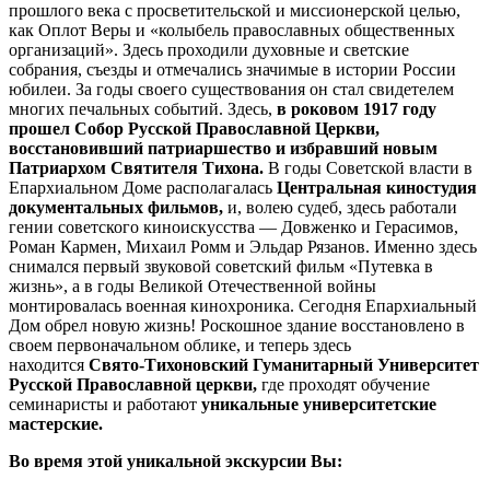
прошлого века с просветительской и миссионерской целью,
как Оплот Веры и «колыбель православных общественных
организаций». Здесь проходили духовные и светские
собрания, съезды и отмечались значимые в истории России
юбилеи. За годы своего существования он стал свидетелем
многих печальных событий. Здесь,
в роковом 1917 году
прошел Собор Русской Православной Церкви,
восстановивший патриаршество и избравший новым
Патриархом Святителя Тихона
.
В годы Советской власти в
Епархиальном Доме располагалась
Центральная киностудия
документальных фильмов,
и, волею судеб, здесь работали
гении советского киноискусства — Довженко и Герасимов,
Роман Кармен, Михаил Ромм и Эльдар Рязанов. Именно здесь
снимался первый звуковой советский фильм «Путевка в
жизнь», а в годы Великой Отечественной войны
монтировалась военная кинохроника. Сегодня Епархиальный
Дом обрел новую жизнь! Роскошное здание восстановлено в
своем первоначальном облике, и теперь здесь
находится
Свято-Тихоновский Гуманитарный Университет
Русской Православной церкви,
где проходят обучение
семинаристы и работают
уникальные университетские
мастерские.
Во время этой уникальной экскурсии Вы: