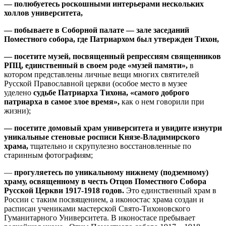
— полюбуетесь роскошными интерьерами нескольких
холлов университета,
— побываете в Соборной палате — зале заседаний
Поместного собора, где Патриархом был утвержден Тихон,
— посетите музей, посвященный репрессиям священников
РПЦ, единственный в своем роде «музей памяти»,
в
котором представлены личные вещи многих святителей
Русской Православной церкви (особое место в музее
уделено
судьбе Патриарха Тихона, «самого доброго
патриарха в самое злое время»
,
как о нем говорили при
жизни);
— посетите домовый храм университета и увидите
изнутри
уникальные стеновые росписи Князе-Владимирского
храма,
тщательно и скрупулезно восстановленные по
старинным фотографиям;
—
прогуляетесь по
уникальному нижнему (подземному)
храму, освященному в честь Отцов Поместного Собора
Русской Церкви 1917-1918 годов.
Это единственный храм в
России с таким посвящением, а иконостас храма создан и
расписан учениками мастерской Свято-Тихоновского
Гуманитарного Университета. В иконостасе пребывает