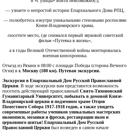
и «с улицы» войти невозможно(!),
— узнаете о непростой истории Епархиального Дома РПЦ,
— полюбуетесь изнутри уникальными стеновыми росписями
Князе-Владимирского храма,
-посетите место, где снимался первый звуковой советский
фильм «Путевка в жизнь»,
а в годы Великой Отечественной войны монтировалась
военная кинохроника.
Отъезд из Рязани в 08:00 с площади Победы (сторона Вечного
Огня) в
г. Москву (180 км). Путевая экскурсия.
Экскурсия в Епархиальный Дом Русской Православной
Церкви
. В ходе экскурсии вам представится возможность
посетить действующий православный
Свято-Тихоновский
Гуманитарный Университет, побывать в домовой Князе-
Владимирской церкви и подземном храме Отцов
Поместного Собора 1917-1918 годов
,
а также увидеть
современные работы учеников уникальных мастерских
иконописи, мозаики и фрески, реставрации икон и
церковного шитья! Епархиальный Дом Русской
Православной Церкви
был возведен в самом начале