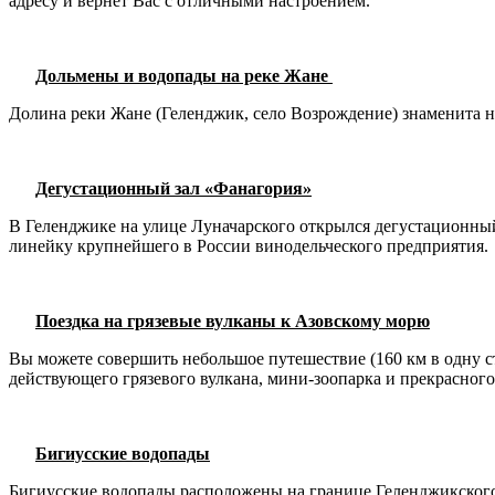
адресу и вернет Вас с отличными настроением.
Дольмены и водопады на реке Жане
Долина реки Жане (Геленджик, село Возрождение) знаменита 
Дегустационный зал «Фанагория»
В Геленджике на улице Луначарского открылся дегустационны
линейку крупнейшего в России винодельческого предприятия.
Поездка на грязевые вулканы к Азовскому морю
Вы можете совершить небольшое путешествие (160 км в одну с
действующего грязевого вулкана, мини-зоопарка и прекрасного
Бигиусские водопады
Бигиусские водопады расположены на границе Геленджикского