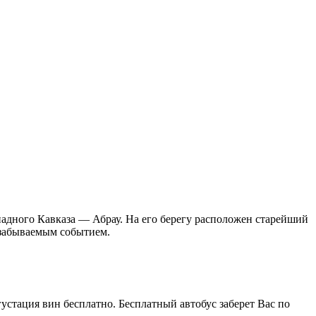
падного Кавказа — Абрау. На его берегу расположен старейший
езабываемым событием.
густация вин бесплатно. Бесплатный автобус заберет Вас по