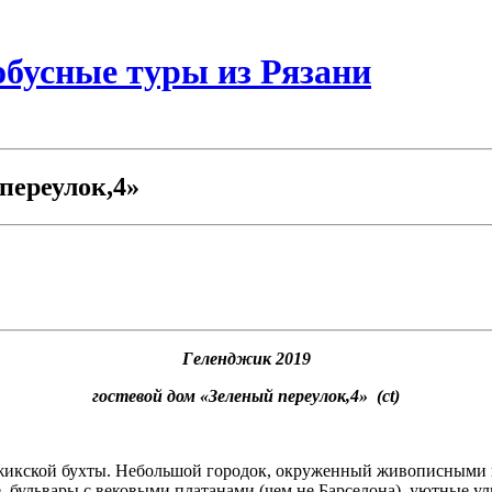
бусные туры из Рязани
переулок,4»
Геленджик 2019
гостевой дом «Зеленый переулок,4» (ct)
жикской бухты. Небольшой городок, окруженный живописными г
, бульвары с вековыми платанами (чем не Барселона), уютные у