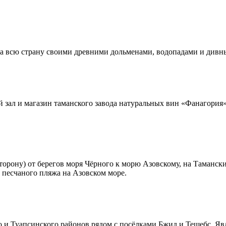
на всю страну своими древними дольменами, водопадами и дивн
й зал и магазин таманского завода натуральных вин «Фанагория
торону) от берегов моря Чёрного к морю Азовскому, на Таманс
 песчаного пляжа на Азовском море.
 и Туапсинского районов рядом с посёлками Бжид и Тешебс. Яв